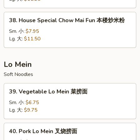
Fun
牛
38.
38. House Special Chow Mai Fun 本楼炒米粉
炒
House
米
Special
Sm. 小:
$7.95
粉
Chow
Lg. 大:
$11.50
Mai
Fun
本
Lo Mein
楼
Soft Noodles
炒
米
39.
粉
39. Vegetable Lo Mein 菜捞面
Vegetable
Lo
Sm. 小:
$6.75
Mein
Lg. 大:
$9.75
菜
捞
40.
40. Pork Lo Mein 叉烧捞面
面
Pork