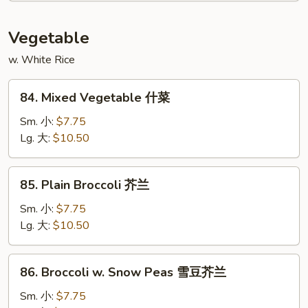
咖
喱
Vegetable
虾
w. White Rice
84.
84. Mixed Vegetable 什菜
Mixed
Vegetable
Sm. 小:
$7.75
什
Lg. 大:
$10.50
菜
85.
85. Plain Broccoli 芥兰
Plain
Broccoli
Sm. 小:
$7.75
芥
Lg. 大:
$10.50
兰
86.
86. Broccoli w. Snow Peas 雪豆芥兰
Broccoli
w.
Sm. 小:
$7.75