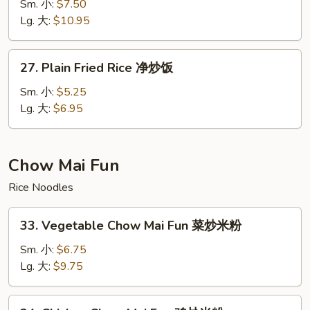
Special
Sm. 小:
$7.50
Fried
Lg. 大:
$10.95
Rice
本
27.
27. Plain Fried Rice 净炒饭
楼
Plain
炒
Fried
Sm. 小:
$5.25
饭
Rice
Lg. 大:
$6.95
净
炒
饭
Chow Mai Fun
Rice Noodles
33.
33. Vegetable Chow Mai Fun 菜炒米粉
Vegetable
Chow
Sm. 小:
$6.75
Mai
Lg. 大:
$9.75
Fun
菜
34.