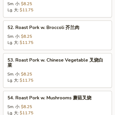
Pork
Sm. 小:
$8.25
w.
Lg. 大:
$11.75
Mixed
Vegetable
52.
52. Roast Pork w. Broccoli 芥兰肉
什
Roast
菜
Pork
Sm. 小:
$8.25
肉
w.
Lg. 大:
$11.75
Broccoli
芥
53.
53. Roast Pork w. Chinese Vegetable 叉烧白
兰
Roast
菜
肉
Pork
Sm. 小:
$8.25
w.
Lg. 大:
$11.75
Chinese
Vegetable
叉
54.
54. Roast Pork w. Mushrooms 蘑菇叉烧
烧
Roast
白
Pork
Sm. 小:
$8.25
菜
w.
Lg. 大:
$11.75