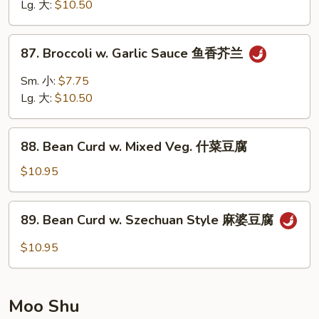
Snow
Lg. 大:
$10.50
Peas
雪
87.
87. Broccoli w. Garlic Sauce 鱼香芥兰
豆
Broccoli
芥
w.
Sm. 小:
$7.75
兰
Garlic
Lg. 大:
$10.50
Sauce
鱼
88.
香
88. Bean Curd w. Mixed Veg. 什菜豆腐
Bean
芥
Curd
$10.95
兰
w.
Mixed
89.
89. Bean Curd w. Szechuan Style 麻婆豆腐
Veg.
Bean
什
Curd
$10.95
菜
w.
豆
Szechuan
腐
Style
Moo Shu
麻