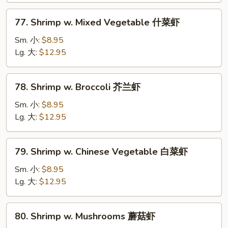
虾
77.
77. Shrimp w. Mixed Vegetable 什菜虾
龙
Shrimp
糊
w.
Sm. 小:
$8.95
Mixed
Lg. 大:
$12.95
Vegetable
什
78.
78. Shrimp w. Broccoli 芥兰虾
菜
Shrimp
虾
w.
Sm. 小:
$8.95
Broccoli
Lg. 大:
$12.95
芥
兰
79.
79. Shrimp w. Chinese Vegetable 白菜虾
虾
Shrimp
w.
Sm. 小:
$8.95
Chinese
Lg. 大:
$12.95
Vegetable
白
80.
80. Shrimp w. Mushrooms 蘑菇虾
菜
Shrimp