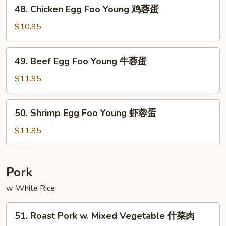
48.
48. Chicken Egg Foo Young 鸡蓉蛋
叉
Chicken
烧
Egg
$10.95
蓉
Foo
蛋
Young
49.
49. Beef Egg Foo Young 牛蓉蛋
鸡
Beef
蓉
Egg
$11.95
蛋
Foo
Young
50.
50. Shrimp Egg Foo Young 虾蓉蛋
牛
Shrimp
蓉
Egg
$11.95
蛋
Foo
Young
虾
Pork
蓉
w. White Rice
蛋
51.
51. Roast Pork w. Mixed Vegetable 什菜肉
Roast