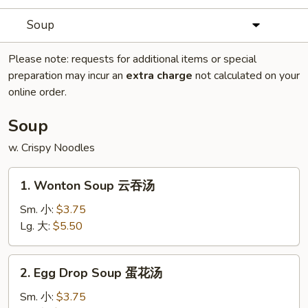
Soup
Please note: requests for additional items or special
preparation may incur an
extra charge
not calculated on your
online order.
Soup
w. Crispy Noodles
1.
1. Wonton Soup 云吞汤
Wonton
Soup
Sm. 小:
$3.75
云
Lg. 大:
$5.50
吞
汤
2.
2. Egg Drop Soup 蛋花汤
Egg
Drop
Sm. 小:
$3.75