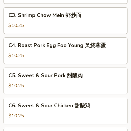
Mein
鸡
C3.
C3. Shrimp Chow Mein 虾炒面
炒
Shrimp
面
Chow
$10.25
Mein
虾
C4.
C4. Roast Pork Egg Foo Young 叉烧蓉蛋
炒
Roast
面
Pork
$10.25
Egg
Foo
C5.
C5. Sweet & Sour Pork 甜酸肉
Young
Sweet
叉
&
$10.25
烧
Sour
蓉
Pork
C6.
蛋
C6. Sweet & Sour Chicken 甜酸鸡
甜
Sweet
酸
&
$10.25
肉
Sour
Chicken