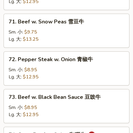
Oyster
Lg. 大:
$12.95
Sauce
蚝
71.
71. Beef w. Snow Peas 雪豆牛
油
Beef
牛
w.
Sm. 小:
$9.75
Snow
Lg. 大:
$13.25
Peas
雪
72.
72. Pepper Steak w. Onion 青椒牛
豆
Pepper
牛
Steak
Sm. 小:
$8.95
w.
Lg. 大:
$12.95
Onion
青
73.
73. Beef w. Black Bean Sauce 豆豉牛
椒
Beef
牛
w.
Sm. 小:
$8.95
Black
Lg. 大:
$12.95
Bean
Sauce
74.