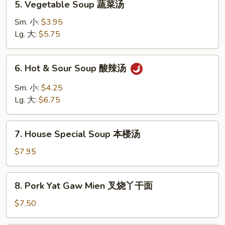
5. Vegetable Soup 蔬菜汤
云
Vegetable
吞
Soup
Sm. 小:
$3.95
蛋
蔬
Lg. 大:
$5.75
花
菜
汤
汤
6.
6. Hot & Sour Soup 酸辣汤
Hot
&
Sm. 小:
$4.25
Sour
Lg. 大:
$6.75
Soup
酸
7.
辣
7. House Special Soup 本楼汤
House
汤
Special
$7.95
Soup
本
8.
8. Pork Yat Gaw Mien 叉烧丫干面
楼
Pork
汤
Yat
$7.50
Gaw