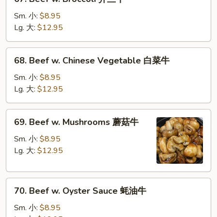
菜
Beef
牛
w.
Sm. 小:
$8.95
Broccoli
Lg. 大:
$12.95
芥
兰
68.
68. Beef w. Chinese Vegetable 白菜牛
牛
Beef
w.
Sm. 小:
$8.95
Chinese
Lg. 大:
$12.95
Vegetable
白
69.
69. Beef w. Mushrooms 蘑菇牛
菜
Beef
牛
w.
Sm. 小:
$8.95
Mushrooms
Lg. 大:
$12.95
蘑
菇
70.
牛
70. Beef w. Oyster Sauce 蚝油牛
Beef
w.
Sm. 小:
$8.95