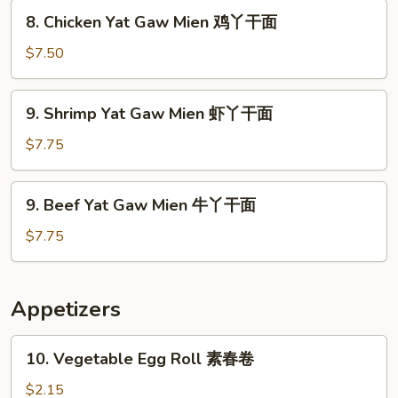
Mien
8.
8. Chicken Yat Gaw Mien 鸡丫干面
叉
Chicken
烧
Yat
$7.50
丫
Gaw
干
Mien
9.
面
9. Shrimp Yat Gaw Mien 虾丫干面
鸡
Shrimp
丫
Yat
$7.75
干
Gaw
面
Mien
9.
9. Beef Yat Gaw Mien 牛丫干面
虾
Beef
丫
Yat
$7.75
干
Gaw
面
Mien
牛
Appetizers
丫
干
10.
10. Vegetable Egg Roll 素春卷
面
Vegetable
Egg
$2.15