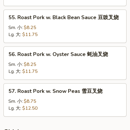
Mushrooms
蘑
55.
55. Roast Pork w. Black Bean Sauce 豆豉叉烧
菇
Roast
叉
Pork
Sm. 小:
$8.25
烧
w.
Lg. 大:
$11.75
Black
Bean
56.
56. Roast Pork w. Oyster Sauce 蚝油叉烧
Sauce
Roast
豆
Pork
Sm. 小:
$8.25
豉
w.
Lg. 大:
$11.75
叉
Oyster
烧
Sauce
57.
57. Roast Pork w. Snow Peas 雪豆叉烧
蚝
Roast
油
Pork
Sm. 小:
$8.75
叉
w.
Lg. 大:
$12.50
烧
Snow
Peas
雪