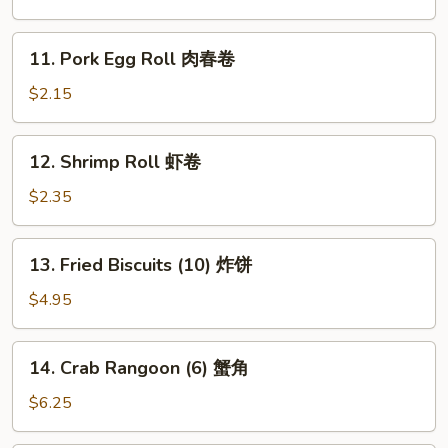
Roll
素
11.
11. Pork Egg Roll 肉春卷
春
Pork
卷
Egg
$2.15
Roll
肉
12.
12. Shrimp Roll 虾卷
春
Shrimp
卷
Roll
$2.35
虾
卷
13.
13. Fried Biscuits (10) 炸饼
Fried
Biscuits
$4.95
(10)
炸
14.
14. Crab Rangoon (6) 蟹角
饼
Crab
Rangoon
$6.25
(6)