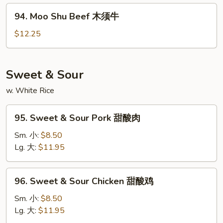
木
94.
94. Moo Shu Beef 木须牛
须
Moo
虾
Shu
$12.25
Beef
木
须
Sweet & Sour
牛
w. White Rice
95.
95. Sweet & Sour Pork 甜酸肉
Sweet
&
Sm. 小:
$8.50
Sour
Lg. 大:
$11.95
Pork
甜
96.
96. Sweet & Sour Chicken 甜酸鸡
酸
Sweet
肉
&
Sm. 小:
$8.50
Sour
Lg. 大:
$11.95
Chicken