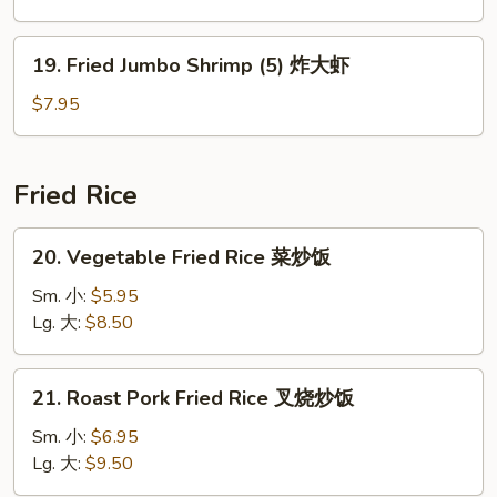
炸
鸡
19.
19. Fried Jumbo Shrimp (5) 炸大虾
翅
Fried
Jumbo
$7.95
Shrimp
(5)
炸
Fried Rice
大
虾
20.
20. Vegetable Fried Rice 菜炒饭
Vegetable
Fried
Sm. 小:
$5.95
Rice
Lg. 大:
$8.50
菜
炒
21.
21. Roast Pork Fried Rice 叉烧炒饭
饭
Roast
Pork
Sm. 小:
$6.95
Fried
Lg. 大:
$9.50
Rice