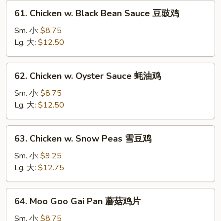
菇
61.
61. Chicken w. Black Bean Sauce 豆豉鸡
鸡
Chicken
w.
Sm. 小:
$8.75
Black
Lg. 大:
$12.50
Bean
Sauce
62.
62. Chicken w. Oyster Sauce 蚝油鸡
豆
Chicken
豉
w.
Sm. 小:
$8.75
鸡
Oyster
Lg. 大:
$12.50
Sauce
蚝
63.
63. Chicken w. Snow Peas 雪豆鸡
油
Chicken
鸡
w.
Sm. 小:
$9.25
Snow
Lg. 大:
$12.75
Peas
雪
64.
64. Moo Goo Gai Pan 蘑菇鸡片
豆
Moo
鸡
Goo
Sm. 小:
$8.75