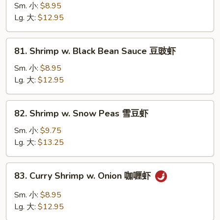
虾
w.
Sm. 小:
$8.95
Mushrooms
Lg. 大:
$12.95
蘑
菇
81.
81. Shrimp w. Black Bean Sauce 豆豉虾
虾
Shrimp
w.
Sm. 小:
$8.95
Black
Lg. 大:
$12.95
Bean
Sauce
82.
82. Shrimp w. Snow Peas 雪豆虾
豆
Shrimp
豉
w.
Sm. 小:
$9.75
虾
Snow
Lg. 大:
$13.25
Peas
雪
83.
83. Curry Shrimp w. Onion 咖喱虾
豆
Curry
虾
Shrimp
Sm. 小:
$8.95
w.
Lg. 大:
$12.95
Onion