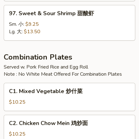
甜
97.
97. Sweet & Sour Shrimp 甜酸虾
酸
Sweet
鸡
&
Sm. 小:
$9.25
Sour
Lg. 大:
$13.50
Shrimp
甜
酸
Combination Plates
虾
Served w. Pork Fried Rice and Egg Roll
Note : No White Meat Offered For Combination Plates
C1.
C1. Mixed Vegetable 炒什菜
Mixed
Vegetable
$10.25
炒
什
C2.
C2. Chicken Chow Mein 鸡炒面
菜
Chicken
Chow
$10.25