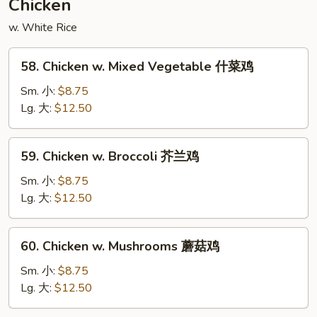
Chicken
豆
w. White Rice
叉
烧
58.
58. Chicken w. Mixed Vegetable 什菜鸡
Chicken
w.
Sm. 小:
$8.75
Mixed
Lg. 大:
$12.50
Vegetable
什
59.
59. Chicken w. Broccoli 芥兰鸡
菜
Chicken
鸡
w.
Sm. 小:
$8.75
Broccoli
Lg. 大:
$12.50
芥
兰
60.
60. Chicken w. Mushrooms 蘑菇鸡
鸡
Chicken
w.
Sm. 小:
$8.75
Mushrooms
Lg. 大:
$12.50
蘑