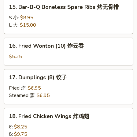
蟹
15.
15. Bar-B-Q Boneless Spare Ribs 烤无骨排
角
Bar-
B-
S 小:
$8.95
Q
L 大:
$15.00
Boneless
Spare
16.
16. Fried Wonton (10) 炸云吞
Ribs
Fried
烤
Wonton
$5.35
无
(10)
骨
炸
17.
排
17. Dumplings (8) 饺子
云
Dumplings
吞
(8)
Fried 炸:
$6.95
饺
Steamed 蒸:
$6.95
子
18.
18. Fried Chicken Wings 炸鸡翅
Fried
Chicken
6:
$8.25
Wings
8:
$9.75