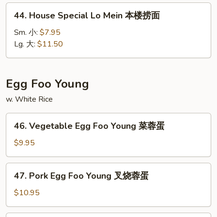
捞
44.
44. House Special Lo Mein 本楼捞面
面
House
Special
Sm. 小:
$7.95
Lo
Lg. 大:
$11.50
Mein
本
楼
Egg Foo Young
捞
w. White Rice
面
46.
46. Vegetable Egg Foo Young 菜蓉蛋
Vegetable
Egg
$9.95
Foo
Young
47.
47. Pork Egg Foo Young 叉烧蓉蛋
菜
Pork
蓉
Egg
$10.95
蛋
Foo
Young