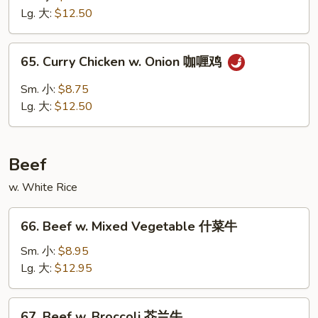
Gai
Lg. 大:
$12.50
Pan
蘑
65.
65. Curry Chicken w. Onion 咖喱鸡
菇
Curry
鸡
Chicken
Sm. 小:
$8.75
片
w.
Lg. 大:
$12.50
Onion
咖
喱
Beef
鸡
w. White Rice
66.
66. Beef w. Mixed Vegetable 什菜牛
Beef
w.
Sm. 小:
$8.95
Mixed
Lg. 大:
$12.95
Vegetable
什
67.
67. Beef w. Broccoli 芥兰牛