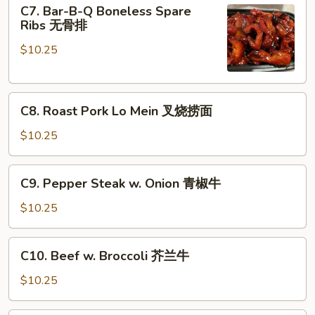
C7.
C7. Bar-B-Q Boneless Spare
甜
Bar-
Ribs 无骨排
酸
B-
鸡
$10.25
Q
Boneless
Spare
C8.
Ribs
C8. Roast Pork Lo Mein 叉烧捞面
Roast
无
Pork
骨
$10.25
Lo
排
Mein
C9.
C9. Pepper Steak w. Onion 青椒牛
叉
Pepper
烧
Steak
$10.25
捞
w.
面
Onion
C10.
C10. Beef w. Broccoli 芥兰牛
青
Beef
椒
w.
$10.25
牛
Broccoli
芥