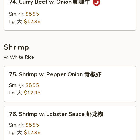
74. Curry Beef w. Onion 咖喱牛
豆
Curry
豉
Beef
Sm. 小:
$8.95
牛
w.
Lg. 大:
$12.95
Onion
咖
喱
Shrimp
牛
w. White Rice
75.
75. Shrimp w. Pepper Onion 青椒虾
Shrimp
w.
Sm. 小:
$8.95
Pepper
Lg. 大:
$12.95
Onion
青
76.
76. Shrimp w. Lobster Sauce 虾龙糊
椒
Shrimp
虾
w.
Sm. 小:
$8.95
Lobster
Lg. 大:
$12.95
Sauce