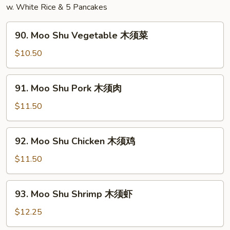
婆
w. White Rice & 5 Pancakes
豆
90.
腐
90. Moo Shu Vegetable 木须菜
Moo
Shu
$10.50
Vegetable
木
91.
91. Moo Shu Pork 木须肉
须
Moo
菜
Shu
$11.50
Pork
木
92.
92. Moo Shu Chicken 木须鸡
须
Moo
肉
Shu
$11.50
Chicken
木
93.
93. Moo Shu Shrimp 木须虾
须
Moo
鸡
Shu
$12.25
Shrimp