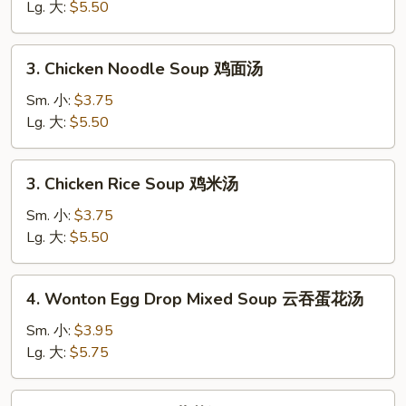
Soup
Lg. 大:
$5.50
蛋
花
3.
3. Chicken Noodle Soup 鸡面汤
汤
Chicken
Noodle
Sm. 小:
$3.75
Soup
Lg. 大:
$5.50
鸡
面
3.
3. Chicken Rice Soup 鸡米汤
汤
Chicken
Rice
Sm. 小:
$3.75
Soup
Lg. 大:
$5.50
鸡
米
4.
4. Wonton Egg Drop Mixed Soup 云吞蛋花汤
汤
Wonton
Egg
Sm. 小:
$3.95
Drop
Lg. 大:
$5.75
Mixed
Soup
5.