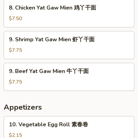
Mien
8.
8. Chicken Yat Gaw Mien 鸡丫干面
叉
Chicken
烧
Yat
$7.50
丫
Gaw
干
Mien
9.
面
9. Shrimp Yat Gaw Mien 虾丫干面
鸡
Shrimp
丫
Yat
$7.75
干
Gaw
面
Mien
9.
9. Beef Yat Gaw Mien 牛丫干面
虾
Beef
丫
Yat
$7.75
干
Gaw
面
Mien
牛
Appetizers
丫
干
10.
10. Vegetable Egg Roll 素春卷
面
Vegetable
Egg
$2.15