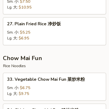
Special
Sm. 小:
$7.50
Fried
Lg. 大:
$10.95
Rice
本
27.
27. Plain Fried Rice 净炒饭
楼
Plain
炒
Fried
Sm. 小:
$5.25
饭
Rice
Lg. 大:
$6.95
净
炒
饭
Chow Mai Fun
Rice Noodles
33.
33. Vegetable Chow Mai Fun 菜炒米粉
Vegetable
Chow
Sm. 小:
$6.75
Mai
Lg. 大:
$9.75
Fun
菜
34.