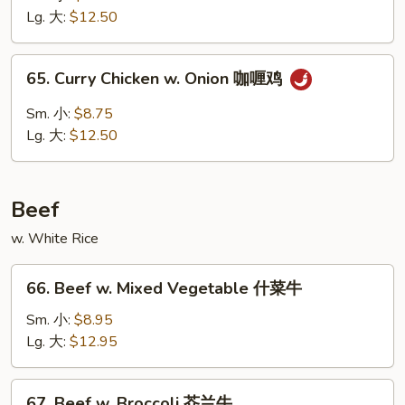
Gai
Lg. 大:
$12.50
Pan
蘑
65.
65. Curry Chicken w. Onion 咖喱鸡
菇
Curry
鸡
Chicken
Sm. 小:
$8.75
片
w.
Lg. 大:
$12.50
Onion
咖
喱
Beef
鸡
w. White Rice
66.
66. Beef w. Mixed Vegetable 什菜牛
Beef
w.
Sm. 小:
$8.95
Mixed
Lg. 大:
$12.95
Vegetable
什
67.
67. Beef w. Broccoli 芥兰牛