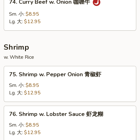
74. Curry Beef w. Onion 咖喱牛
豆
Curry
豉
Beef
Sm. 小:
$8.95
牛
w.
Lg. 大:
$12.95
Onion
咖
喱
Shrimp
牛
w. White Rice
75.
75. Shrimp w. Pepper Onion 青椒虾
Shrimp
w.
Sm. 小:
$8.95
Pepper
Lg. 大:
$12.95
Onion
青
76.
76. Shrimp w. Lobster Sauce 虾龙糊
椒
Shrimp
虾
w.
Sm. 小:
$8.95
Lobster
Lg. 大:
$12.95
Sauce