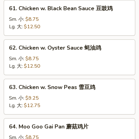
菇
61.
61. Chicken w. Black Bean Sauce 豆豉鸡
鸡
Chicken
w.
Sm. 小:
$8.75
Black
Lg. 大:
$12.50
Bean
Sauce
62.
62. Chicken w. Oyster Sauce 蚝油鸡
豆
Chicken
豉
w.
Sm. 小:
$8.75
鸡
Oyster
Lg. 大:
$12.50
Sauce
蚝
63.
63. Chicken w. Snow Peas 雪豆鸡
油
Chicken
鸡
w.
Sm. 小:
$9.25
Snow
Lg. 大:
$12.75
Peas
雪
64.
64. Moo Goo Gai Pan 蘑菇鸡片
豆
Moo
鸡
Goo
Sm. 小:
$8.75