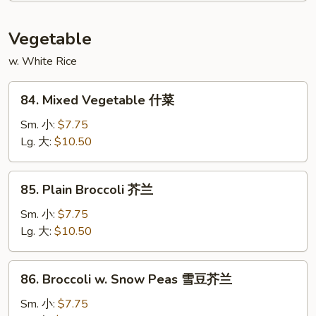
咖
喱
Vegetable
虾
w. White Rice
84.
84. Mixed Vegetable 什菜
Mixed
Vegetable
Sm. 小:
$7.75
什
Lg. 大:
$10.50
菜
85.
85. Plain Broccoli 芥兰
Plain
Broccoli
Sm. 小:
$7.75
芥
Lg. 大:
$10.50
兰
86.
86. Broccoli w. Snow Peas 雪豆芥兰
Broccoli
w.
Sm. 小:
$7.75