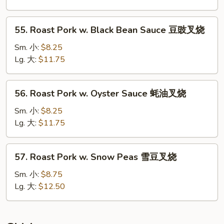
Mushrooms
蘑
55.
55. Roast Pork w. Black Bean Sauce 豆豉叉烧
菇
Roast
叉
Pork
Sm. 小:
$8.25
烧
w.
Lg. 大:
$11.75
Black
Bean
56.
56. Roast Pork w. Oyster Sauce 蚝油叉烧
Sauce
Roast
豆
Pork
Sm. 小:
$8.25
豉
w.
Lg. 大:
$11.75
叉
Oyster
烧
Sauce
57.
57. Roast Pork w. Snow Peas 雪豆叉烧
蚝
Roast
油
Pork
Sm. 小:
$8.75
叉
w.
Lg. 大:
$12.50
烧
Snow
Peas
雪