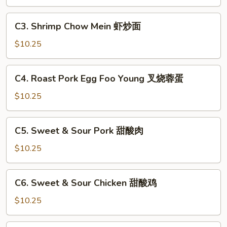
Mein
鸡
C3.
C3. Shrimp Chow Mein 虾炒面
炒
Shrimp
面
Chow
$10.25
Mein
虾
C4.
C4. Roast Pork Egg Foo Young 叉烧蓉蛋
炒
Roast
面
Pork
$10.25
Egg
Foo
C5.
C5. Sweet & Sour Pork 甜酸肉
Young
Sweet
叉
&
$10.25
烧
Sour
蓉
Pork
C6.
蛋
C6. Sweet & Sour Chicken 甜酸鸡
甜
Sweet
酸
&
$10.25
肉
Sour
Chicken