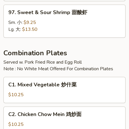
甜
97.
97. Sweet & Sour Shrimp 甜酸虾
酸
Sweet
鸡
&
Sm. 小:
$9.25
Sour
Lg. 大:
$13.50
Shrimp
甜
酸
Combination Plates
虾
Served w. Pork Fried Rice and Egg Roll
Note : No White Meat Offered For Combination Plates
C1.
C1. Mixed Vegetable 炒什菜
Mixed
Vegetable
$10.25
炒
什
C2.
C2. Chicken Chow Mein 鸡炒面
菜
Chicken
Chow
$10.25