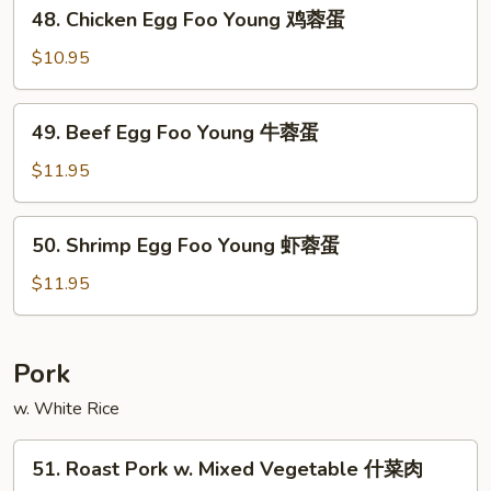
48.
48. Chicken Egg Foo Young 鸡蓉蛋
叉
Chicken
烧
Egg
$10.95
蓉
Foo
蛋
Young
49.
49. Beef Egg Foo Young 牛蓉蛋
鸡
Beef
蓉
Egg
$11.95
蛋
Foo
Young
50.
50. Shrimp Egg Foo Young 虾蓉蛋
牛
Shrimp
蓉
Egg
$11.95
蛋
Foo
Young
虾
Pork
蓉
w. White Rice
蛋
51.
51. Roast Pork w. Mixed Vegetable 什菜肉
Roast