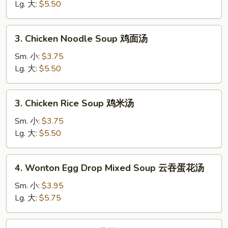
Soup
Lg. 大:
$5.50
蛋
花
3.
3. Chicken Noodle Soup 鸡面汤
汤
Chicken
Noodle
Sm. 小:
$3.75
Soup
Lg. 大:
$5.50
鸡
面
3.
3. Chicken Rice Soup 鸡米汤
汤
Chicken
Rice
Sm. 小:
$3.75
Soup
Lg. 大:
$5.50
鸡
米
4.
4. Wonton Egg Drop Mixed Soup 云吞蛋花汤
汤
Wonton
Egg
Sm. 小:
$3.95
Drop
Lg. 大:
$5.75
Mixed
Soup
5.