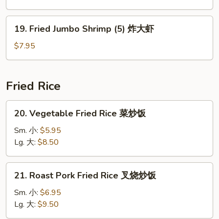
炸
鸡
19.
19. Fried Jumbo Shrimp (5) 炸大虾
翅
Fried
Jumbo
$7.95
Shrimp
(5)
炸
Fried Rice
大
虾
20.
20. Vegetable Fried Rice 菜炒饭
Vegetable
Fried
Sm. 小:
$5.95
Rice
Lg. 大:
$8.50
菜
炒
21.
21. Roast Pork Fried Rice 叉烧炒饭
饭
Roast
Pork
Sm. 小:
$6.95
Fried
Lg. 大:
$9.50
Rice