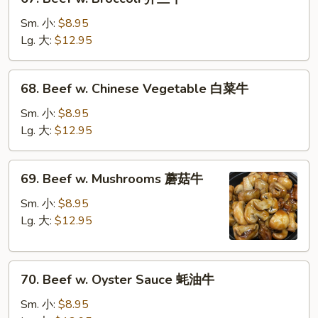
菜
Beef
牛
w.
Sm. 小:
$8.95
Broccoli
Lg. 大:
$12.95
芥
兰
68.
68. Beef w. Chinese Vegetable 白菜牛
牛
Beef
w.
Sm. 小:
$8.95
Chinese
Lg. 大:
$12.95
Vegetable
白
69.
69. Beef w. Mushrooms 蘑菇牛
菜
Beef
牛
w.
Sm. 小:
$8.95
Mushrooms
Lg. 大:
$12.95
蘑
菇
70.
牛
70. Beef w. Oyster Sauce 蚝油牛
Beef
w.
Sm. 小:
$8.95