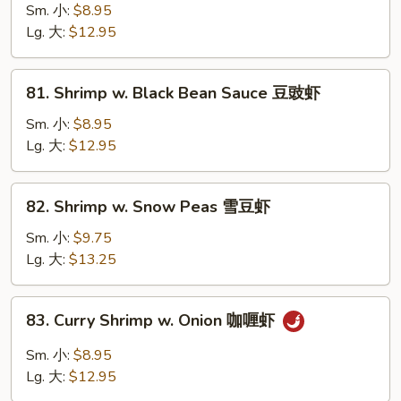
虾
w.
Sm. 小:
$8.95
Mushrooms
Lg. 大:
$12.95
蘑
菇
81.
81. Shrimp w. Black Bean Sauce 豆豉虾
虾
Shrimp
w.
Sm. 小:
$8.95
Black
Lg. 大:
$12.95
Bean
Sauce
82.
82. Shrimp w. Snow Peas 雪豆虾
豆
Shrimp
豉
w.
Sm. 小:
$9.75
虾
Snow
Lg. 大:
$13.25
Peas
雪
83.
83. Curry Shrimp w. Onion 咖喱虾
豆
Curry
虾
Shrimp
Sm. 小:
$8.95
w.
Lg. 大:
$12.95
Onion