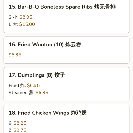
蟹
15.
15. Bar-B-Q Boneless Spare Ribs 烤无骨排
角
Bar-
B-
S 小:
$8.95
Q
L 大:
$15.00
Boneless
Spare
16.
16. Fried Wonton (10) 炸云吞
Ribs
Fried
烤
Wonton
$5.35
无
(10)
骨
炸
17.
排
17. Dumplings (8) 饺子
云
Dumplings
吞
(8)
Fried 炸:
$6.95
饺
Steamed 蒸:
$6.95
子
18.
18. Fried Chicken Wings 炸鸡翅
Fried
Chicken
6:
$8.25
Wings
8:
$9.75