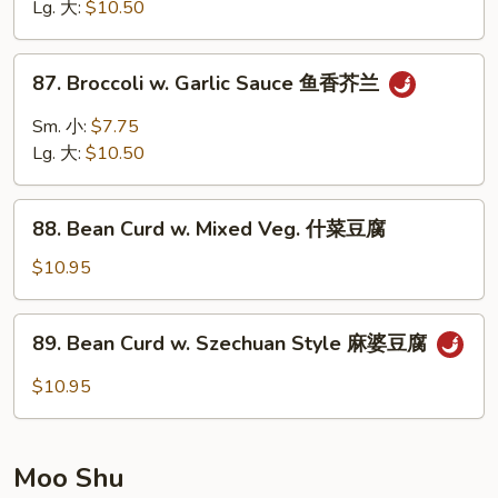
Snow
Lg. 大:
$10.50
Peas
雪
87.
87. Broccoli w. Garlic Sauce 鱼香芥兰
豆
Broccoli
芥
w.
Sm. 小:
$7.75
兰
Garlic
Lg. 大:
$10.50
Sauce
鱼
88.
香
88. Bean Curd w. Mixed Veg. 什菜豆腐
Bean
芥
Curd
$10.95
兰
w.
Mixed
89.
89. Bean Curd w. Szechuan Style 麻婆豆腐
Veg.
Bean
什
Curd
$10.95
菜
w.
豆
Szechuan
腐
Style
Moo Shu
麻