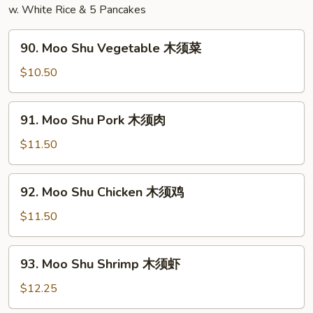
婆
w. White Rice & 5 Pancakes
豆
90.
腐
90. Moo Shu Vegetable 木须菜
Moo
Shu
$10.50
Vegetable
木
91.
91. Moo Shu Pork 木须肉
须
Moo
菜
Shu
$11.50
Pork
木
92.
92. Moo Shu Chicken 木须鸡
须
Moo
肉
Shu
$11.50
Chicken
木
93.
93. Moo Shu Shrimp 木须虾
须
Moo
鸡
Shu
$12.25
Shrimp