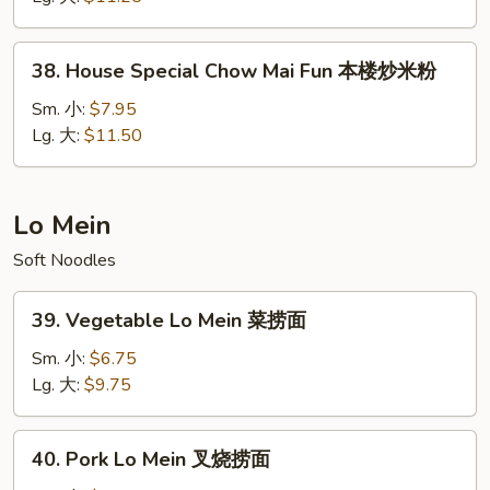
Fun
牛
38.
38. House Special Chow Mai Fun 本楼炒米粉
炒
House
米
Special
Sm. 小:
$7.95
粉
Chow
Lg. 大:
$11.50
Mai
Fun
本
Lo Mein
楼
Soft Noodles
炒
米
39.
粉
39. Vegetable Lo Mein 菜捞面
Vegetable
Lo
Sm. 小:
$6.75
Mein
Lg. 大:
$9.75
菜
捞
40.
40. Pork Lo Mein 叉烧捞面
面
Pork