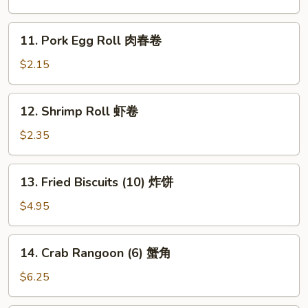
Roll
素
11.
11. Pork Egg Roll 肉春卷
春
Pork
卷
Egg
$2.15
Roll
肉
12.
12. Shrimp Roll 虾卷
春
Shrimp
卷
Roll
$2.35
虾
卷
13.
13. Fried Biscuits (10) 炸饼
Fried
Biscuits
$4.95
(10)
炸
14.
14. Crab Rangoon (6) 蟹角
饼
Crab
Rangoon
$6.25
(6)