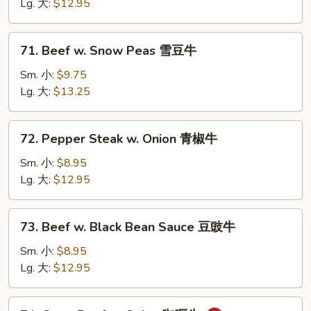
Oyster
Lg. 大:
$12.95
Sauce
蚝
71.
71. Beef w. Snow Peas 雪豆牛
油
Beef
牛
w.
Sm. 小:
$9.75
Snow
Lg. 大:
$13.25
Peas
雪
72.
72. Pepper Steak w. Onion 青椒牛
豆
Pepper
牛
Steak
Sm. 小:
$8.95
w.
Lg. 大:
$12.95
Onion
青
73.
73. Beef w. Black Bean Sauce 豆豉牛
椒
Beef
牛
w.
Sm. 小:
$8.95
Black
Lg. 大:
$12.95
Bean
Sauce
74.