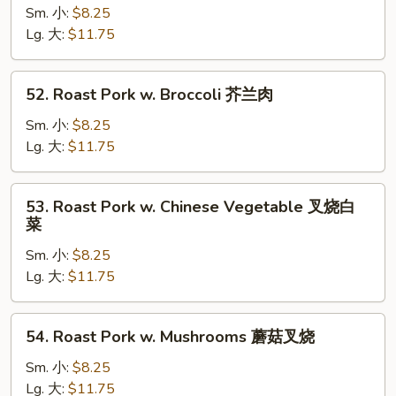
Pork
Sm. 小:
$8.25
w.
Lg. 大:
$11.75
Mixed
Vegetable
52.
52. Roast Pork w. Broccoli 芥兰肉
什
Roast
菜
Pork
Sm. 小:
$8.25
肉
w.
Lg. 大:
$11.75
Broccoli
芥
53.
53. Roast Pork w. Chinese Vegetable 叉烧白
兰
Roast
菜
肉
Pork
Sm. 小:
$8.25
w.
Lg. 大:
$11.75
Chinese
Vegetable
叉
54.
54. Roast Pork w. Mushrooms 蘑菇叉烧
烧
Roast
白
Pork
Sm. 小:
$8.25
菜
w.
Lg. 大:
$11.75