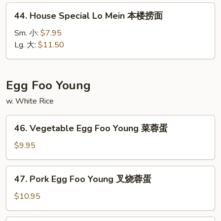
捞
44.
44. House Special Lo Mein 本楼捞面
面
House
Special
Sm. 小:
$7.95
Lo
Lg. 大:
$11.50
Mein
本
楼
Egg Foo Young
捞
w. White Rice
面
46.
46. Vegetable Egg Foo Young 菜蓉蛋
Vegetable
Egg
$9.95
Foo
Young
47.
47. Pork Egg Foo Young 叉烧蓉蛋
菜
Pork
蓉
Egg
$10.95
蛋
Foo
Young