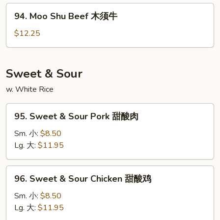
木
94.
94. Moo Shu Beef 木须牛
须
Moo
虾
Shu
$12.25
Beef
木
须
Sweet & Sour
牛
w. White Rice
95.
95. Sweet & Sour Pork 甜酸肉
Sweet
&
Sm. 小:
$8.50
Sour
Lg. 大:
$11.95
Pork
甜
96.
96. Sweet & Sour Chicken 甜酸鸡
酸
Sweet
肉
&
Sm. 小:
$8.50
Sour
Lg. 大:
$11.95
Chicken