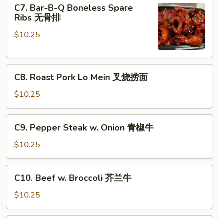
C7.
C7. Bar-B-Q Boneless Spare
甜
Bar-
Ribs 无骨排
酸
B-
鸡
$10.25
Q
Boneless
Spare
C8.
Ribs
C8. Roast Pork Lo Mein 叉烧捞面
Roast
无
Pork
骨
$10.25
Lo
排
Mein
C9.
C9. Pepper Steak w. Onion 青椒牛
叉
Pepper
烧
Steak
$10.25
捞
w.
面
Onion
C10.
C10. Beef w. Broccoli 芥兰牛
青
Beef
椒
w.
$10.25
牛
Broccoli
芥