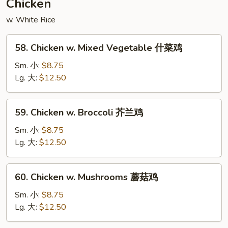
Chicken
豆
w. White Rice
叉
烧
58.
58. Chicken w. Mixed Vegetable 什菜鸡
Chicken
w.
Sm. 小:
$8.75
Mixed
Lg. 大:
$12.50
Vegetable
什
59.
59. Chicken w. Broccoli 芥兰鸡
菜
Chicken
鸡
w.
Sm. 小:
$8.75
Broccoli
Lg. 大:
$12.50
芥
兰
60.
60. Chicken w. Mushrooms 蘑菇鸡
鸡
Chicken
w.
Sm. 小:
$8.75
Mushrooms
Lg. 大:
$12.50
蘑