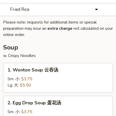
Fried Rice
Please note: requests for additional items or special
preparation may incur an
extra charge
not calculated on your
online order.
Soup
w. Crispy Noodles
1.
1. Wonton Soup 云吞汤
Wonton
Soup
Sm. 小:
$3.75
云
Lg. 大:
$5.50
吞
汤
2.
2. Egg Drop Soup 蛋花汤
Egg
Drop
Sm. 小:
$3.75