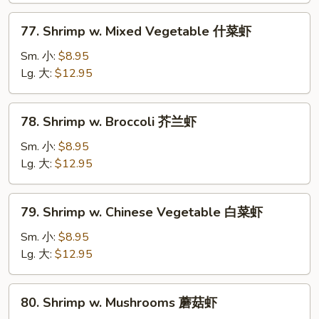
虾
77.
77. Shrimp w. Mixed Vegetable 什菜虾
龙
Shrimp
糊
w.
Sm. 小:
$8.95
Mixed
Lg. 大:
$12.95
Vegetable
什
78.
78. Shrimp w. Broccoli 芥兰虾
菜
Shrimp
虾
w.
Sm. 小:
$8.95
Broccoli
Lg. 大:
$12.95
芥
兰
79.
79. Shrimp w. Chinese Vegetable 白菜虾
虾
Shrimp
w.
Sm. 小:
$8.95
Chinese
Lg. 大:
$12.95
Vegetable
白
80.
80. Shrimp w. Mushrooms 蘑菇虾
菜
Shrimp