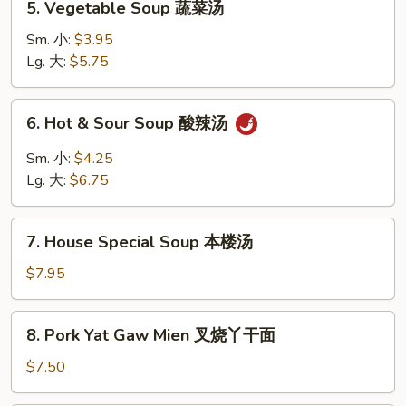
5. Vegetable Soup 蔬菜汤
云
Vegetable
吞
Soup
Sm. 小:
$3.95
蛋
蔬
Lg. 大:
$5.75
花
菜
汤
汤
6.
6. Hot & Sour Soup 酸辣汤
Hot
&
Sm. 小:
$4.25
Sour
Lg. 大:
$6.75
Soup
酸
7.
辣
7. House Special Soup 本楼汤
House
汤
Special
$7.95
Soup
本
8.
8. Pork Yat Gaw Mien 叉烧丫干面
楼
Pork
汤
Yat
$7.50
Gaw