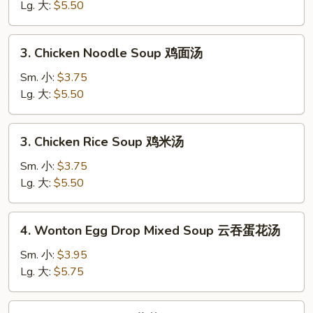
Soup
Lg. 大:
$5.50
蛋
花
3.
3. Chicken Noodle Soup 鸡面汤
汤
Chicken
Noodle
Sm. 小:
$3.75
Soup
Lg. 大:
$5.50
鸡
面
3.
3. Chicken Rice Soup 鸡米汤
汤
Chicken
Rice
Sm. 小:
$3.75
Soup
Lg. 大:
$5.50
鸡
米
4.
4. Wonton Egg Drop Mixed Soup 云吞蛋花汤
汤
Wonton
Egg
Sm. 小:
$3.95
Drop
Lg. 大:
$5.75
Mixed
Soup
5.