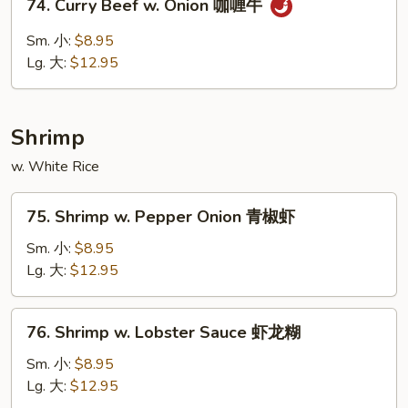
74. Curry Beef w. Onion 咖喱牛
豆
Curry
豉
Beef
Sm. 小:
$8.95
牛
w.
Lg. 大:
$12.95
Onion
咖
喱
Shrimp
牛
w. White Rice
75.
75. Shrimp w. Pepper Onion 青椒虾
Shrimp
w.
Sm. 小:
$8.95
Pepper
Lg. 大:
$12.95
Onion
青
76.
76. Shrimp w. Lobster Sauce 虾龙糊
椒
Shrimp
虾
w.
Sm. 小:
$8.95
Lobster
Lg. 大:
$12.95
Sauce