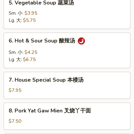
5. Vegetable Soup 蔬菜汤
云
Vegetable
吞
Soup
Sm. 小:
$3.95
蛋
蔬
Lg. 大:
$5.75
花
菜
汤
汤
6.
6. Hot & Sour Soup 酸辣汤
Hot
&
Sm. 小:
$4.25
Sour
Lg. 大:
$6.75
Soup
酸
7.
辣
7. House Special Soup 本楼汤
House
汤
Special
$7.95
Soup
本
8.
8. Pork Yat Gaw Mien 叉烧丫干面
楼
Pork
汤
Yat
$7.50
Gaw