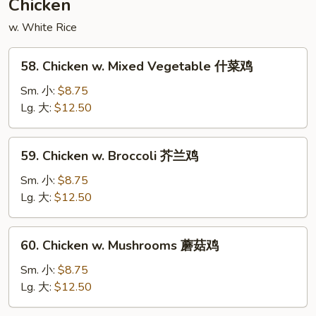
Chicken
豆
w. White Rice
叉
烧
58.
58. Chicken w. Mixed Vegetable 什菜鸡
Chicken
w.
Sm. 小:
$8.75
Mixed
Lg. 大:
$12.50
Vegetable
什
59.
59. Chicken w. Broccoli 芥兰鸡
菜
Chicken
鸡
w.
Sm. 小:
$8.75
Broccoli
Lg. 大:
$12.50
芥
兰
60.
60. Chicken w. Mushrooms 蘑菇鸡
鸡
Chicken
w.
Sm. 小:
$8.75
Mushrooms
Lg. 大:
$12.50
蘑