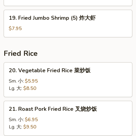
炸
鸡
19.
19. Fried Jumbo Shrimp (5) 炸大虾
翅
Fried
Jumbo
$7.95
Shrimp
(5)
炸
Fried Rice
大
虾
20.
20. Vegetable Fried Rice 菜炒饭
Vegetable
Fried
Sm. 小:
$5.95
Rice
Lg. 大:
$8.50
菜
炒
21.
21. Roast Pork Fried Rice 叉烧炒饭
饭
Roast
Pork
Sm. 小:
$6.95
Fried
Lg. 大:
$9.50
Rice