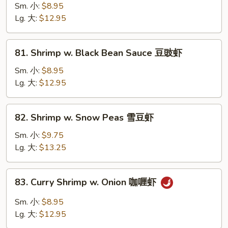
虾
w.
Sm. 小:
$8.95
Mushrooms
Lg. 大:
$12.95
蘑
菇
81.
81. Shrimp w. Black Bean Sauce 豆豉虾
虾
Shrimp
w.
Sm. 小:
$8.95
Black
Lg. 大:
$12.95
Bean
Sauce
82.
82. Shrimp w. Snow Peas 雪豆虾
豆
Shrimp
豉
w.
Sm. 小:
$9.75
虾
Snow
Lg. 大:
$13.25
Peas
雪
83.
83. Curry Shrimp w. Onion 咖喱虾
豆
Curry
虾
Shrimp
Sm. 小:
$8.95
w.
Lg. 大:
$12.95
Onion