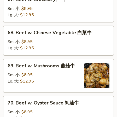
菜
Beef
牛
w.
Sm. 小:
$8.95
Broccoli
Lg. 大:
$12.95
芥
兰
68.
68. Beef w. Chinese Vegetable 白菜牛
牛
Beef
w.
Sm. 小:
$8.95
Chinese
Lg. 大:
$12.95
Vegetable
白
69.
69. Beef w. Mushrooms 蘑菇牛
菜
Beef
牛
w.
Sm. 小:
$8.95
Mushrooms
Lg. 大:
$12.95
蘑
菇
70.
牛
70. Beef w. Oyster Sauce 蚝油牛
Beef
w.
Sm. 小:
$8.95