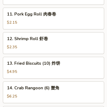
Roll
素
11.
11. Pork Egg Roll 肉春卷
春
Pork
卷
Egg
$2.15
Roll
肉
12.
12. Shrimp Roll 虾卷
春
Shrimp
卷
Roll
$2.35
虾
卷
13.
13. Fried Biscuits (10) 炸饼
Fried
Biscuits
$4.95
(10)
炸
14.
14. Crab Rangoon (6) 蟹角
饼
Crab
Rangoon
$6.25
(6)