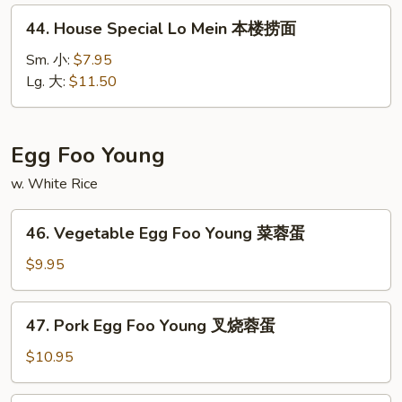
捞
44.
44. House Special Lo Mein 本楼捞面
面
House
Special
Sm. 小:
$7.95
Lo
Lg. 大:
$11.50
Mein
本
楼
Egg Foo Young
捞
w. White Rice
面
46.
46. Vegetable Egg Foo Young 菜蓉蛋
Vegetable
Egg
$9.95
Foo
Young
47.
47. Pork Egg Foo Young 叉烧蓉蛋
菜
Pork
蓉
Egg
$10.95
蛋
Foo
Young