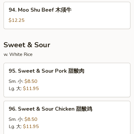
木
94.
94. Moo Shu Beef 木须牛
须
Moo
虾
Shu
$12.25
Beef
木
须
Sweet & Sour
牛
w. White Rice
95.
95. Sweet & Sour Pork 甜酸肉
Sweet
&
Sm. 小:
$8.50
Sour
Lg. 大:
$11.95
Pork
甜
96.
96. Sweet & Sour Chicken 甜酸鸡
酸
Sweet
肉
&
Sm. 小:
$8.50
Sour
Lg. 大:
$11.95
Chicken