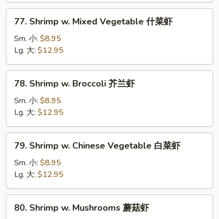
虾
77.
77. Shrimp w. Mixed Vegetable 什菜虾
龙
Shrimp
糊
w.
Sm. 小:
$8.95
Mixed
Lg. 大:
$12.95
Vegetable
什
78.
78. Shrimp w. Broccoli 芥兰虾
菜
Shrimp
虾
w.
Sm. 小:
$8.95
Broccoli
Lg. 大:
$12.95
芥
兰
79.
79. Shrimp w. Chinese Vegetable 白菜虾
虾
Shrimp
w.
Sm. 小:
$8.95
Chinese
Lg. 大:
$12.95
Vegetable
白
80.
80. Shrimp w. Mushrooms 蘑菇虾
菜
Shrimp