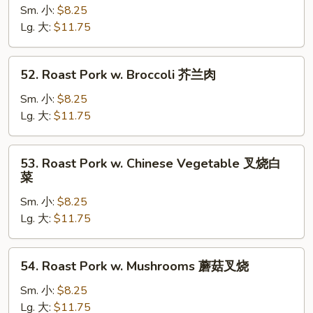
Pork
Sm. 小:
$8.25
w.
Lg. 大:
$11.75
Mixed
Vegetable
52.
52. Roast Pork w. Broccoli 芥兰肉
什
Roast
菜
Pork
Sm. 小:
$8.25
肉
w.
Lg. 大:
$11.75
Broccoli
芥
53.
53. Roast Pork w. Chinese Vegetable 叉烧白
兰
Roast
菜
肉
Pork
Sm. 小:
$8.25
w.
Lg. 大:
$11.75
Chinese
Vegetable
叉
54.
54. Roast Pork w. Mushrooms 蘑菇叉烧
烧
Roast
白
Pork
Sm. 小:
$8.25
菜
w.
Lg. 大:
$11.75