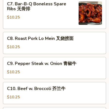
C7.
C7. Bar-B-Q Boneless Spare
甜
Bar-
Ribs 无骨排
酸
B-
鸡
$10.25
Q
Boneless
Spare
C8.
Ribs
C8. Roast Pork Lo Mein 叉烧捞面
Roast
无
Pork
骨
$10.25
Lo
排
Mein
C9.
C9. Pepper Steak w. Onion 青椒牛
叉
Pepper
烧
Steak
$10.25
捞
w.
面
Onion
C10.
C10. Beef w. Broccoli 芥兰牛
青
Beef
椒
w.
$10.25
牛
Broccoli
芥