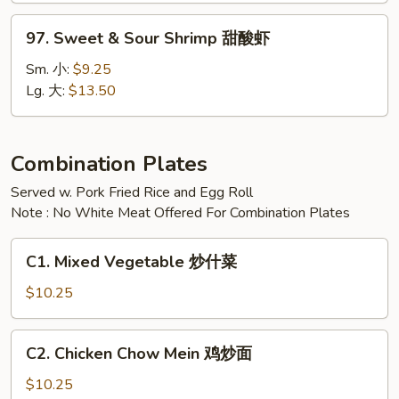
甜
97.
97. Sweet & Sour Shrimp 甜酸虾
酸
Sweet
鸡
&
Sm. 小:
$9.25
Sour
Lg. 大:
$13.50
Shrimp
甜
酸
Combination Plates
虾
Served w. Pork Fried Rice and Egg Roll
Note : No White Meat Offered For Combination Plates
C1.
C1. Mixed Vegetable 炒什菜
Mixed
Vegetable
$10.25
炒
什
C2.
C2. Chicken Chow Mein 鸡炒面
菜
Chicken
Chow
$10.25