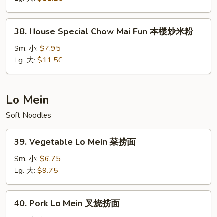
Fun
牛
38.
38. House Special Chow Mai Fun 本楼炒米粉
炒
House
米
Special
Sm. 小:
$7.95
粉
Chow
Lg. 大:
$11.50
Mai
Fun
本
Lo Mein
楼
Soft Noodles
炒
米
39.
粉
39. Vegetable Lo Mein 菜捞面
Vegetable
Lo
Sm. 小:
$6.75
Mein
Lg. 大:
$9.75
菜
捞
40.
40. Pork Lo Mein 叉烧捞面
面
Pork