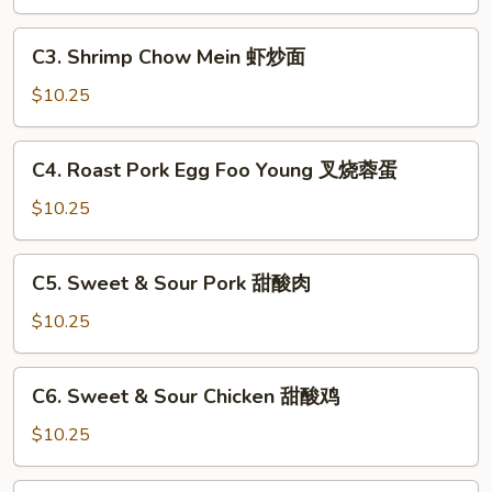
Mein
鸡
C3.
C3. Shrimp Chow Mein 虾炒面
炒
Shrimp
面
Chow
$10.25
Mein
虾
C4.
C4. Roast Pork Egg Foo Young 叉烧蓉蛋
炒
Roast
面
Pork
$10.25
Egg
Foo
C5.
C5. Sweet & Sour Pork 甜酸肉
Young
Sweet
叉
&
$10.25
烧
Sour
蓉
Pork
C6.
蛋
C6. Sweet & Sour Chicken 甜酸鸡
甜
Sweet
酸
&
$10.25
肉
Sour
Chicken