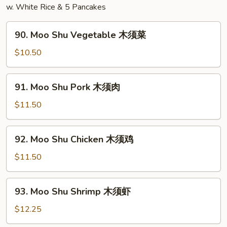
婆
w. White Rice & 5 Pancakes
豆
90.
腐
90. Moo Shu Vegetable 木须菜
Moo
Shu
$10.50
Vegetable
木
91.
91. Moo Shu Pork 木须肉
须
Moo
菜
Shu
$11.50
Pork
木
92.
92. Moo Shu Chicken 木须鸡
须
Moo
肉
Shu
$11.50
Chicken
木
93.
93. Moo Shu Shrimp 木须虾
须
Moo
鸡
Shu
$12.25
Shrimp