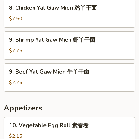
Mien
8.
8. Chicken Yat Gaw Mien 鸡丫干面
叉
Chicken
烧
Yat
$7.50
丫
Gaw
干
Mien
9.
面
9. Shrimp Yat Gaw Mien 虾丫干面
鸡
Shrimp
丫
Yat
$7.75
干
Gaw
面
Mien
9.
9. Beef Yat Gaw Mien 牛丫干面
虾
Beef
丫
Yat
$7.75
干
Gaw
面
Mien
牛
Appetizers
丫
干
10.
10. Vegetable Egg Roll 素春卷
面
Vegetable
Egg
$2.15