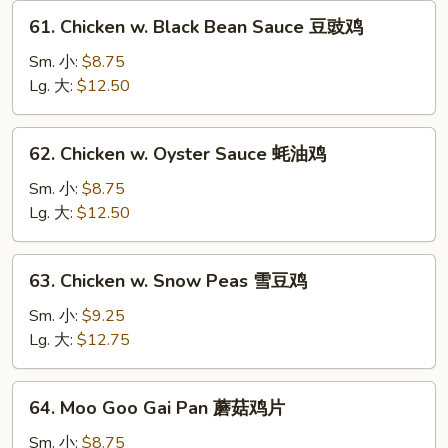
菇
61.
61. Chicken w. Black Bean Sauce 豆豉鸡
鸡
Chicken
w.
Sm. 小:
$8.75
Black
Lg. 大:
$12.50
Bean
Sauce
62.
62. Chicken w. Oyster Sauce 蚝油鸡
豆
Chicken
豉
w.
Sm. 小:
$8.75
鸡
Oyster
Lg. 大:
$12.50
Sauce
蚝
63.
63. Chicken w. Snow Peas 雪豆鸡
油
Chicken
鸡
w.
Sm. 小:
$9.25
Snow
Lg. 大:
$12.75
Peas
雪
64.
64. Moo Goo Gai Pan 蘑菇鸡片
豆
Moo
鸡
Goo
Sm. 小:
$8.75