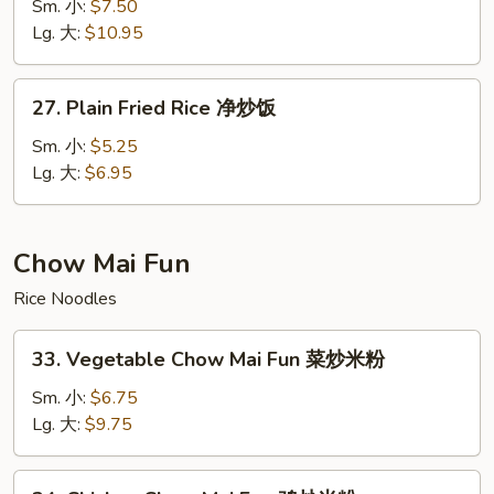
Special
Sm. 小:
$7.50
Fried
Lg. 大:
$10.95
Rice
本
27.
27. Plain Fried Rice 净炒饭
楼
Plain
炒
Fried
Sm. 小:
$5.25
饭
Rice
Lg. 大:
$6.95
净
炒
饭
Chow Mai Fun
Rice Noodles
33.
33. Vegetable Chow Mai Fun 菜炒米粉
Vegetable
Chow
Sm. 小:
$6.75
Mai
Lg. 大:
$9.75
Fun
菜
34.