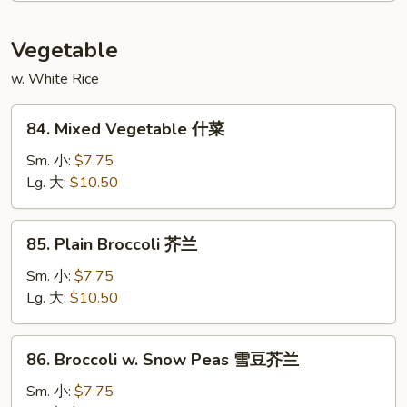
咖
喱
Vegetable
虾
w. White Rice
84.
84. Mixed Vegetable 什菜
Mixed
Vegetable
Sm. 小:
$7.75
什
Lg. 大:
$10.50
菜
85.
85. Plain Broccoli 芥兰
Plain
Broccoli
Sm. 小:
$7.75
芥
Lg. 大:
$10.50
兰
86.
86. Broccoli w. Snow Peas 雪豆芥兰
Broccoli
w.
Sm. 小:
$7.75