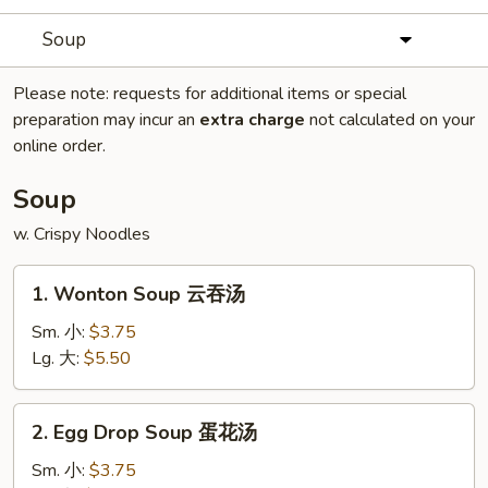
Soup
Please note: requests for additional items or special
preparation may incur an
extra charge
not calculated on your
online order.
Soup
w. Crispy Noodles
1.
1. Wonton Soup 云吞汤
Wonton
Soup
Sm. 小:
$3.75
云
Lg. 大:
$5.50
吞
汤
2.
2. Egg Drop Soup 蛋花汤
Egg
Drop
Sm. 小:
$3.75