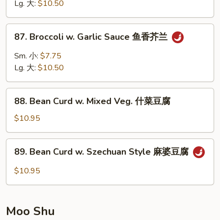
Snow
Lg. 大:
$10.50
Peas
雪
87.
87. Broccoli w. Garlic Sauce 鱼香芥兰
豆
Broccoli
芥
w.
Sm. 小:
$7.75
兰
Garlic
Lg. 大:
$10.50
Sauce
鱼
88.
香
88. Bean Curd w. Mixed Veg. 什菜豆腐
Bean
芥
Curd
$10.95
兰
w.
Mixed
89.
89. Bean Curd w. Szechuan Style 麻婆豆腐
Veg.
Bean
什
Curd
$10.95
菜
w.
豆
Szechuan
腐
Style
Moo Shu
麻