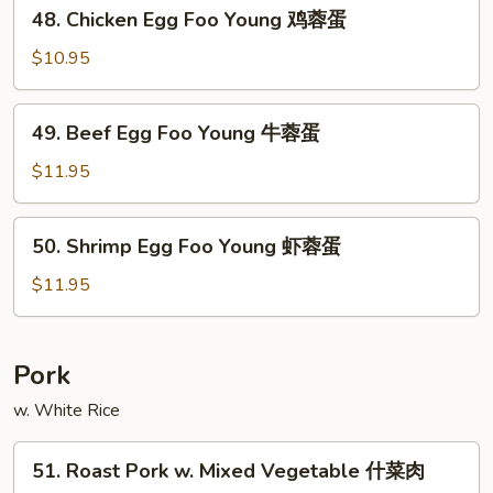
48.
48. Chicken Egg Foo Young 鸡蓉蛋
叉
Chicken
烧
Egg
$10.95
蓉
Foo
蛋
Young
49.
49. Beef Egg Foo Young 牛蓉蛋
鸡
Beef
蓉
Egg
$11.95
蛋
Foo
Young
50.
50. Shrimp Egg Foo Young 虾蓉蛋
牛
Shrimp
蓉
Egg
$11.95
蛋
Foo
Young
虾
Pork
蓉
w. White Rice
蛋
51.
51. Roast Pork w. Mixed Vegetable 什菜肉
Roast