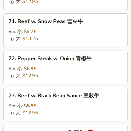
Oyster
Lg. 大:
$12.95
Sauce
蚝
71.
71. Beef w. Snow Peas 雪豆牛
油
Beef
牛
w.
Sm. 小:
$9.75
Snow
Lg. 大:
$13.25
Peas
雪
72.
72. Pepper Steak w. Onion 青椒牛
豆
Pepper
牛
Steak
Sm. 小:
$8.95
w.
Lg. 大:
$12.95
Onion
青
73.
73. Beef w. Black Bean Sauce 豆豉牛
椒
Beef
牛
w.
Sm. 小:
$8.95
Black
Lg. 大:
$12.95
Bean
Sauce
74.