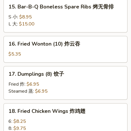
蟹
15.
15. Bar-B-Q Boneless Spare Ribs 烤无骨排
角
Bar-
B-
S 小:
$8.95
Q
L 大:
$15.00
Boneless
Spare
16.
16. Fried Wonton (10) 炸云吞
Ribs
Fried
烤
Wonton
$5.35
无
(10)
骨
炸
17.
排
17. Dumplings (8) 饺子
云
Dumplings
吞
(8)
Fried 炸:
$6.95
饺
Steamed 蒸:
$6.95
子
18.
18. Fried Chicken Wings 炸鸡翅
Fried
Chicken
6:
$8.25
Wings
8:
$9.75