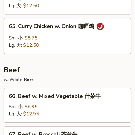
Gai
Lg. 大:
$12.50
Pan
蘑
65.
65. Curry Chicken w. Onion 咖喱鸡
菇
Curry
鸡
Chicken
Sm. 小:
$8.75
片
w.
Lg. 大:
$12.50
Onion
咖
喱
Beef
鸡
w. White Rice
66.
66. Beef w. Mixed Vegetable 什菜牛
Beef
w.
Sm. 小:
$8.95
Mixed
Lg. 大:
$12.95
Vegetable
什
67.
67. Beef w. Broccoli 芥兰牛