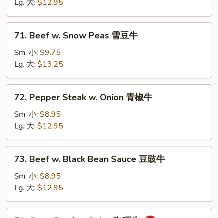
Oyster
Lg. 大:
$12.95
Sauce
蚝
71.
71. Beef w. Snow Peas 雪豆牛
油
Beef
牛
w.
Sm. 小:
$9.75
Snow
Lg. 大:
$13.25
Peas
雪
72.
72. Pepper Steak w. Onion 青椒牛
豆
Pepper
牛
Steak
Sm. 小:
$8.95
w.
Lg. 大:
$12.95
Onion
青
73.
73. Beef w. Black Bean Sauce 豆豉牛
椒
Beef
牛
w.
Sm. 小:
$8.95
Black
Lg. 大:
$12.95
Bean
Sauce
74.