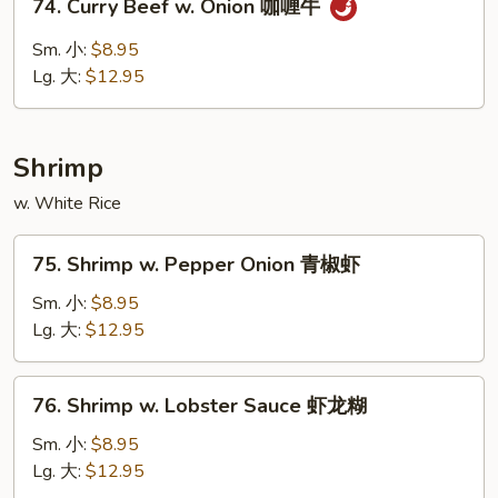
74. Curry Beef w. Onion 咖喱牛
豆
Curry
豉
Beef
Sm. 小:
$8.95
牛
w.
Lg. 大:
$12.95
Onion
咖
喱
Shrimp
牛
w. White Rice
75.
75. Shrimp w. Pepper Onion 青椒虾
Shrimp
w.
Sm. 小:
$8.95
Pepper
Lg. 大:
$12.95
Onion
青
76.
76. Shrimp w. Lobster Sauce 虾龙糊
椒
Shrimp
虾
w.
Sm. 小:
$8.95
Lobster
Lg. 大:
$12.95
Sauce