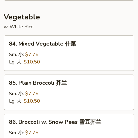
咖
喱
Vegetable
虾
w. White Rice
84.
84. Mixed Vegetable 什菜
Mixed
Vegetable
Sm. 小:
$7.75
什
Lg. 大:
$10.50
菜
85.
85. Plain Broccoli 芥兰
Plain
Broccoli
Sm. 小:
$7.75
芥
Lg. 大:
$10.50
兰
86.
86. Broccoli w. Snow Peas 雪豆芥兰
Broccoli
w.
Sm. 小:
$7.75