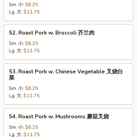
Pork
Sm. 小:
$8.25
w.
Lg. 大:
$11.75
Mixed
Vegetable
52.
52. Roast Pork w. Broccoli 芥兰肉
什
Roast
菜
Pork
Sm. 小:
$8.25
肉
w.
Lg. 大:
$11.75
Broccoli
芥
53.
53. Roast Pork w. Chinese Vegetable 叉烧白
兰
Roast
菜
肉
Pork
Sm. 小:
$8.25
w.
Lg. 大:
$11.75
Chinese
Vegetable
叉
54.
54. Roast Pork w. Mushrooms 蘑菇叉烧
烧
Roast
白
Pork
Sm. 小:
$8.25
菜
w.
Lg. 大:
$11.75