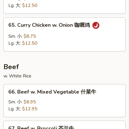
Gai
Lg. 大:
$12.50
Pan
蘑
65.
65. Curry Chicken w. Onion 咖喱鸡
菇
Curry
鸡
Chicken
Sm. 小:
$8.75
片
w.
Lg. 大:
$12.50
Onion
咖
喱
Beef
鸡
w. White Rice
66.
66. Beef w. Mixed Vegetable 什菜牛
Beef
w.
Sm. 小:
$8.95
Mixed
Lg. 大:
$12.95
Vegetable
什
67.
67. Beef w. Broccoli 芥兰牛