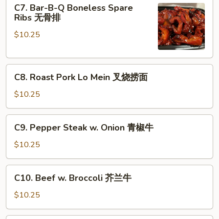
C7.
C7. Bar-B-Q Boneless Spare
甜
Bar-
Ribs 无骨排
酸
B-
鸡
$10.25
Q
Boneless
Spare
C8.
Ribs
C8. Roast Pork Lo Mein 叉烧捞面
Roast
无
Pork
骨
$10.25
Lo
排
Mein
C9.
C9. Pepper Steak w. Onion 青椒牛
叉
Pepper
烧
Steak
$10.25
捞
w.
面
Onion
C10.
C10. Beef w. Broccoli 芥兰牛
青
Beef
椒
w.
$10.25
牛
Broccoli
芥