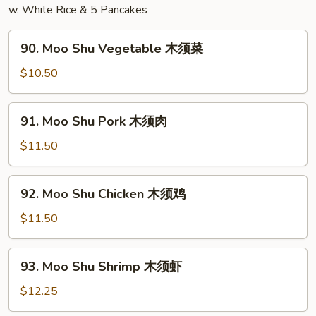
婆
w. White Rice & 5 Pancakes
豆
90.
腐
90. Moo Shu Vegetable 木须菜
Moo
Shu
$10.50
Vegetable
木
91.
91. Moo Shu Pork 木须肉
须
Moo
菜
Shu
$11.50
Pork
木
92.
92. Moo Shu Chicken 木须鸡
须
Moo
肉
Shu
$11.50
Chicken
木
93.
93. Moo Shu Shrimp 木须虾
须
Moo
鸡
Shu
$12.25
Shrimp