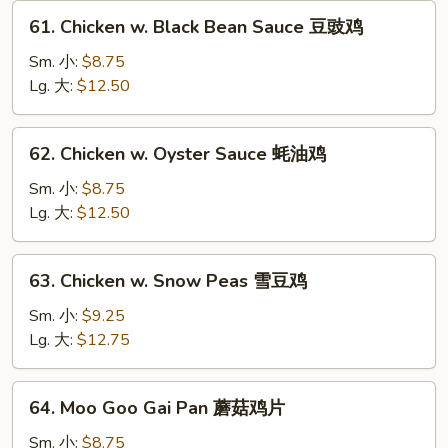
菇
61.
61. Chicken w. Black Bean Sauce 豆豉鸡
鸡
Chicken
w.
Sm. 小:
$8.75
Black
Lg. 大:
$12.50
Bean
Sauce
62.
62. Chicken w. Oyster Sauce 蚝油鸡
豆
Chicken
豉
w.
Sm. 小:
$8.75
鸡
Oyster
Lg. 大:
$12.50
Sauce
蚝
63.
63. Chicken w. Snow Peas 雪豆鸡
油
Chicken
鸡
w.
Sm. 小:
$9.25
Snow
Lg. 大:
$12.75
Peas
雪
64.
64. Moo Goo Gai Pan 蘑菇鸡片
豆
Moo
鸡
Goo
Sm. 小:
$8.75