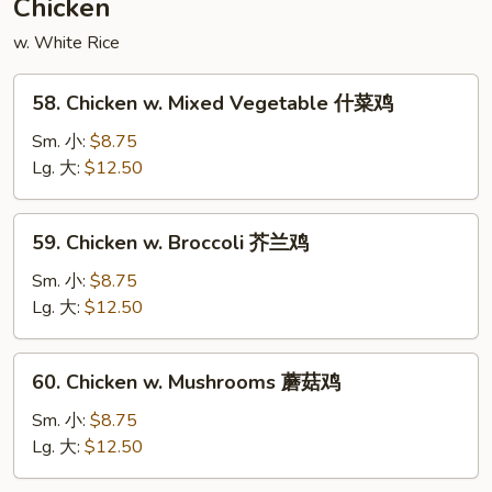
Chicken
豆
w. White Rice
叉
烧
58.
58. Chicken w. Mixed Vegetable 什菜鸡
Chicken
w.
Sm. 小:
$8.75
Mixed
Lg. 大:
$12.50
Vegetable
什
59.
59. Chicken w. Broccoli 芥兰鸡
菜
Chicken
鸡
w.
Sm. 小:
$8.75
Broccoli
Lg. 大:
$12.50
芥
兰
60.
60. Chicken w. Mushrooms 蘑菇鸡
鸡
Chicken
w.
Sm. 小:
$8.75
Mushrooms
Lg. 大:
$12.50
蘑