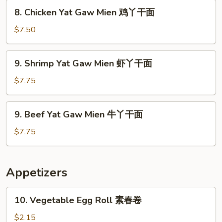
Mien
8.
8. Chicken Yat Gaw Mien 鸡丫干面
叉
Chicken
烧
Yat
$7.50
丫
Gaw
干
Mien
9.
面
9. Shrimp Yat Gaw Mien 虾丫干面
鸡
Shrimp
丫
Yat
$7.75
干
Gaw
面
Mien
9.
9. Beef Yat Gaw Mien 牛丫干面
虾
Beef
丫
Yat
$7.75
干
Gaw
面
Mien
牛
Appetizers
丫
干
10.
10. Vegetable Egg Roll 素春卷
面
Vegetable
Egg
$2.15