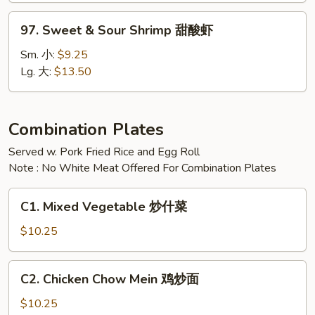
甜
97.
97. Sweet & Sour Shrimp 甜酸虾
酸
Sweet
鸡
&
Sm. 小:
$9.25
Sour
Lg. 大:
$13.50
Shrimp
甜
酸
Combination Plates
虾
Served w. Pork Fried Rice and Egg Roll
Note : No White Meat Offered For Combination Plates
C1.
C1. Mixed Vegetable 炒什菜
Mixed
Vegetable
$10.25
炒
什
C2.
C2. Chicken Chow Mein 鸡炒面
菜
Chicken
Chow
$10.25