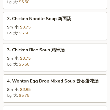
Soup
Lg. 大:
$5.50
蛋
花
3.
3. Chicken Noodle Soup 鸡面汤
汤
Chicken
Noodle
Sm. 小:
$3.75
Soup
Lg. 大:
$5.50
鸡
面
3.
3. Chicken Rice Soup 鸡米汤
汤
Chicken
Rice
Sm. 小:
$3.75
Soup
Lg. 大:
$5.50
鸡
米
4.
4. Wonton Egg Drop Mixed Soup 云吞蛋花汤
汤
Wonton
Egg
Sm. 小:
$3.95
Drop
Lg. 大:
$5.75
Mixed
Soup
5.