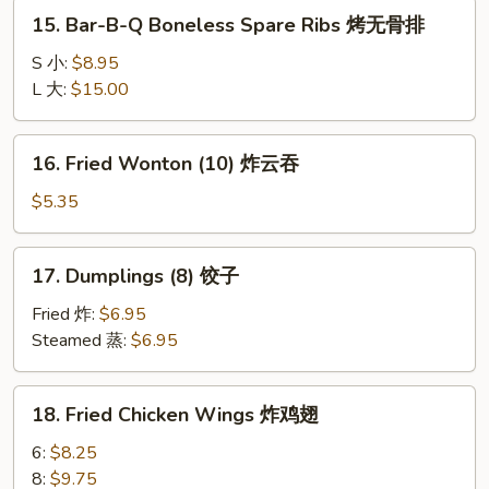
蟹
15.
15. Bar-B-Q Boneless Spare Ribs 烤无骨排
角
Bar-
B-
S 小:
$8.95
Q
L 大:
$15.00
Boneless
Spare
16.
16. Fried Wonton (10) 炸云吞
Ribs
Fried
烤
Wonton
$5.35
无
(10)
骨
炸
17.
排
17. Dumplings (8) 饺子
云
Dumplings
吞
(8)
Fried 炸:
$6.95
饺
Steamed 蒸:
$6.95
子
18.
18. Fried Chicken Wings 炸鸡翅
Fried
Chicken
6:
$8.25
Wings
8:
$9.75