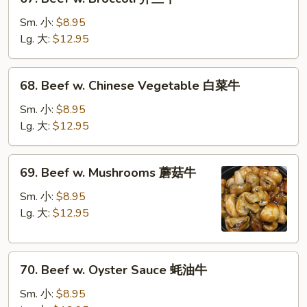
菜
Beef
牛
w.
Sm. 小:
$8.95
Broccoli
Lg. 大:
$12.95
芥
兰
68.
68. Beef w. Chinese Vegetable 白菜牛
牛
Beef
w.
Sm. 小:
$8.95
Chinese
Lg. 大:
$12.95
Vegetable
白
69.
69. Beef w. Mushrooms 蘑菇牛
菜
Beef
牛
w.
Sm. 小:
$8.95
Mushrooms
Lg. 大:
$12.95
蘑
菇
70.
牛
70. Beef w. Oyster Sauce 蚝油牛
Beef
w.
Sm. 小:
$8.95