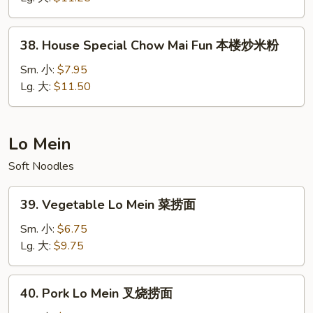
Fun
牛
38.
38. House Special Chow Mai Fun 本楼炒米粉
炒
House
米
Special
Sm. 小:
$7.95
粉
Chow
Lg. 大:
$11.50
Mai
Fun
本
Lo Mein
楼
Soft Noodles
炒
米
39.
粉
39. Vegetable Lo Mein 菜捞面
Vegetable
Lo
Sm. 小:
$6.75
Mein
Lg. 大:
$9.75
菜
捞
40.
40. Pork Lo Mein 叉烧捞面
面
Pork