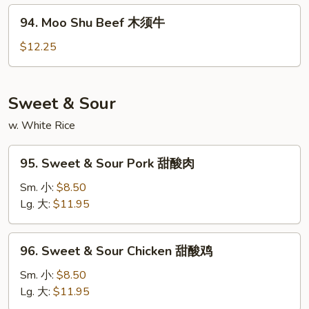
木
94.
94. Moo Shu Beef 木须牛
须
Moo
虾
Shu
$12.25
Beef
木
须
Sweet & Sour
牛
w. White Rice
95.
95. Sweet & Sour Pork 甜酸肉
Sweet
&
Sm. 小:
$8.50
Sour
Lg. 大:
$11.95
Pork
甜
96.
96. Sweet & Sour Chicken 甜酸鸡
酸
Sweet
肉
&
Sm. 小:
$8.50
Sour
Lg. 大:
$11.95
Chicken