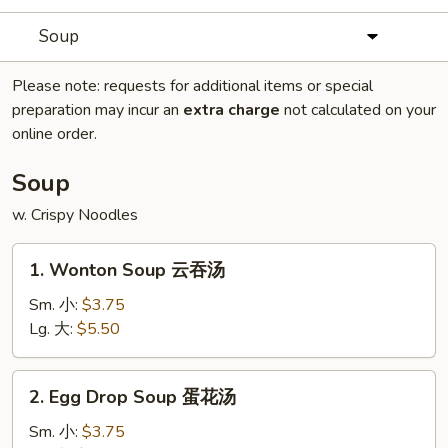
Soup
Please note: requests for additional items or special
preparation may incur an
extra charge
not calculated on your
online order.
Soup
w. Crispy Noodles
1.
1. Wonton Soup 云吞汤
Wonton
Soup
Sm. 小:
$3.75
云
Lg. 大:
$5.50
吞
汤
2.
2. Egg Drop Soup 蛋花汤
Egg
Drop
Sm. 小:
$3.75