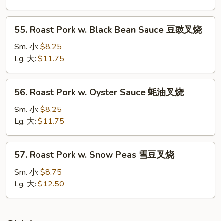
Mushrooms
蘑
55.
55. Roast Pork w. Black Bean Sauce 豆豉叉烧
菇
Roast
叉
Pork
Sm. 小:
$8.25
烧
w.
Lg. 大:
$11.75
Black
Bean
56.
56. Roast Pork w. Oyster Sauce 蚝油叉烧
Sauce
Roast
豆
Pork
Sm. 小:
$8.25
豉
w.
Lg. 大:
$11.75
叉
Oyster
烧
Sauce
57.
57. Roast Pork w. Snow Peas 雪豆叉烧
蚝
Roast
油
Pork
Sm. 小:
$8.75
叉
w.
Lg. 大:
$12.50
烧
Snow
Peas
雪