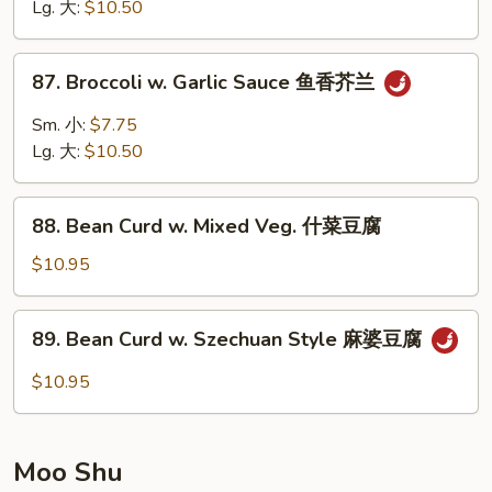
Snow
Lg. 大:
$10.50
Peas
雪
87.
87. Broccoli w. Garlic Sauce 鱼香芥兰
豆
Broccoli
芥
w.
Sm. 小:
$7.75
兰
Garlic
Lg. 大:
$10.50
Sauce
鱼
88.
香
88. Bean Curd w. Mixed Veg. 什菜豆腐
Bean
芥
Curd
$10.95
兰
w.
Mixed
89.
89. Bean Curd w. Szechuan Style 麻婆豆腐
Veg.
Bean
什
Curd
$10.95
菜
w.
豆
Szechuan
腐
Style
Moo Shu
麻