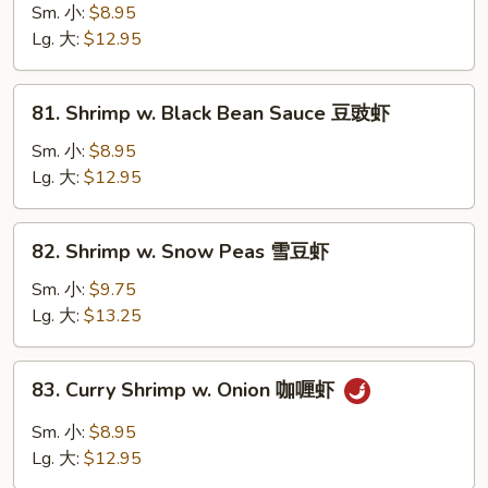
虾
w.
Sm. 小:
$8.95
Mushrooms
Lg. 大:
$12.95
蘑
菇
81.
81. Shrimp w. Black Bean Sauce 豆豉虾
虾
Shrimp
w.
Sm. 小:
$8.95
Black
Lg. 大:
$12.95
Bean
Sauce
82.
82. Shrimp w. Snow Peas 雪豆虾
豆
Shrimp
豉
w.
Sm. 小:
$9.75
虾
Snow
Lg. 大:
$13.25
Peas
雪
83.
83. Curry Shrimp w. Onion 咖喱虾
豆
Curry
虾
Shrimp
Sm. 小:
$8.95
w.
Lg. 大:
$12.95
Onion