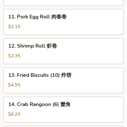
Roll
素
11.
11. Pork Egg Roll 肉春卷
春
Pork
卷
Egg
$2.15
Roll
肉
12.
12. Shrimp Roll 虾卷
春
Shrimp
卷
Roll
$2.35
虾
卷
13.
13. Fried Biscuits (10) 炸饼
Fried
Biscuits
$4.95
(10)
炸
14.
14. Crab Rangoon (6) 蟹角
饼
Crab
Rangoon
$6.25
(6)