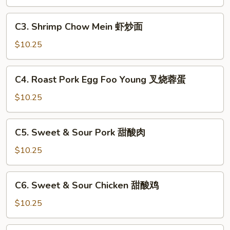
Mein
鸡
C3.
C3. Shrimp Chow Mein 虾炒面
炒
Shrimp
面
Chow
$10.25
Mein
虾
C4.
C4. Roast Pork Egg Foo Young 叉烧蓉蛋
炒
Roast
面
Pork
$10.25
Egg
Foo
C5.
C5. Sweet & Sour Pork 甜酸肉
Young
Sweet
叉
&
$10.25
烧
Sour
蓉
Pork
C6.
蛋
C6. Sweet & Sour Chicken 甜酸鸡
甜
Sweet
酸
&
$10.25
肉
Sour
Chicken