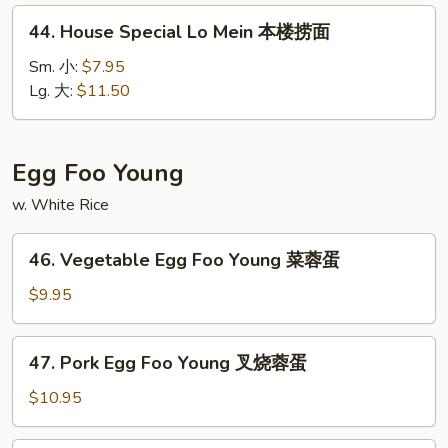
捞
44.
44. House Special Lo Mein 本楼捞面
面
House
Special
Sm. 小:
$7.95
Lo
Lg. 大:
$11.50
Mein
本
楼
Egg Foo Young
捞
w. White Rice
面
46.
46. Vegetable Egg Foo Young 菜蓉蛋
Vegetable
Egg
$9.95
Foo
Young
47.
47. Pork Egg Foo Young 叉烧蓉蛋
菜
Pork
蓉
Egg
$10.95
蛋
Foo
Young