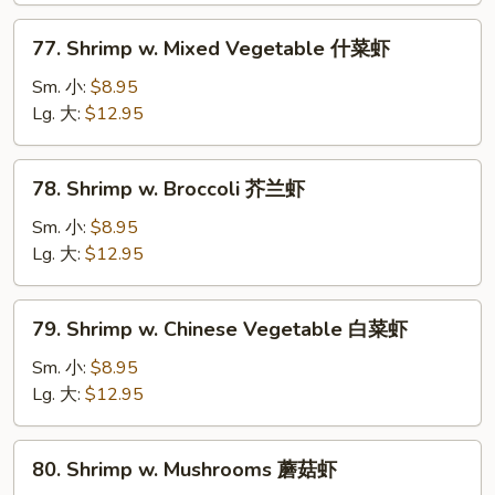
虾
77.
77. Shrimp w. Mixed Vegetable 什菜虾
龙
Shrimp
糊
w.
Sm. 小:
$8.95
Mixed
Lg. 大:
$12.95
Vegetable
什
78.
78. Shrimp w. Broccoli 芥兰虾
菜
Shrimp
虾
w.
Sm. 小:
$8.95
Broccoli
Lg. 大:
$12.95
芥
兰
79.
79. Shrimp w. Chinese Vegetable 白菜虾
虾
Shrimp
w.
Sm. 小:
$8.95
Chinese
Lg. 大:
$12.95
Vegetable
白
80.
80. Shrimp w. Mushrooms 蘑菇虾
菜
Shrimp