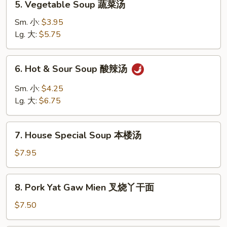
5. Vegetable Soup 蔬菜汤
云
Vegetable
吞
Soup
Sm. 小:
$3.95
蛋
蔬
Lg. 大:
$5.75
花
菜
汤
汤
6.
6. Hot & Sour Soup 酸辣汤
Hot
&
Sm. 小:
$4.25
Sour
Lg. 大:
$6.75
Soup
酸
7.
辣
7. House Special Soup 本楼汤
House
汤
Special
$7.95
Soup
本
8.
8. Pork Yat Gaw Mien 叉烧丫干面
楼
Pork
汤
Yat
$7.50
Gaw