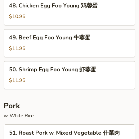
48.
48. Chicken Egg Foo Young 鸡蓉蛋
叉
Chicken
烧
Egg
$10.95
蓉
Foo
蛋
Young
49.
49. Beef Egg Foo Young 牛蓉蛋
鸡
Beef
蓉
Egg
$11.95
蛋
Foo
Young
50.
50. Shrimp Egg Foo Young 虾蓉蛋
牛
Shrimp
蓉
Egg
$11.95
蛋
Foo
Young
虾
Pork
蓉
w. White Rice
蛋
51.
51. Roast Pork w. Mixed Vegetable 什菜肉
Roast