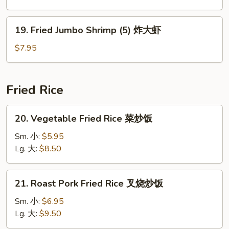
炸
鸡
19.
19. Fried Jumbo Shrimp (5) 炸大虾
翅
Fried
Jumbo
$7.95
Shrimp
(5)
炸
Fried Rice
大
虾
20.
20. Vegetable Fried Rice 菜炒饭
Vegetable
Fried
Sm. 小:
$5.95
Rice
Lg. 大:
$8.50
菜
炒
21.
21. Roast Pork Fried Rice 叉烧炒饭
饭
Roast
Pork
Sm. 小:
$6.95
Fried
Lg. 大:
$9.50
Rice