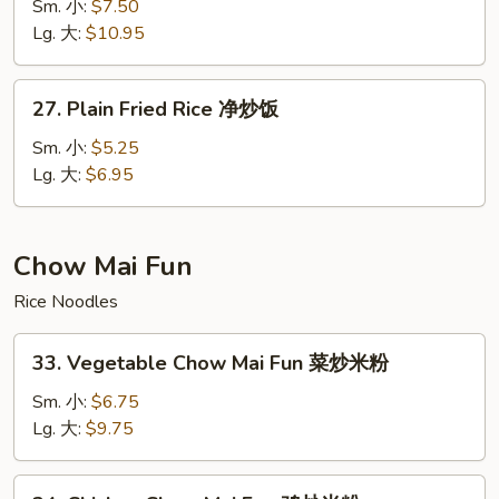
Special
Sm. 小:
$7.50
Fried
Lg. 大:
$10.95
Rice
本
27.
27. Plain Fried Rice 净炒饭
楼
Plain
炒
Fried
Sm. 小:
$5.25
饭
Rice
Lg. 大:
$6.95
净
炒
饭
Chow Mai Fun
Rice Noodles
33.
33. Vegetable Chow Mai Fun 菜炒米粉
Vegetable
Chow
Sm. 小:
$6.75
Mai
Lg. 大:
$9.75
Fun
菜
34.