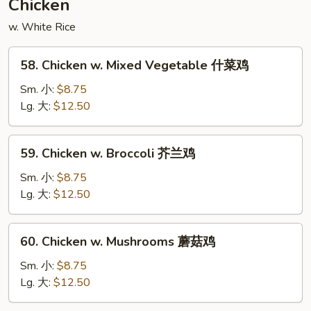
Chicken
豆
w. White Rice
叉
烧
58.
58. Chicken w. Mixed Vegetable 什菜鸡
Chicken
w.
Sm. 小:
$8.75
Mixed
Lg. 大:
$12.50
Vegetable
什
59.
59. Chicken w. Broccoli 芥兰鸡
菜
Chicken
鸡
w.
Sm. 小:
$8.75
Broccoli
Lg. 大:
$12.50
芥
兰
60.
60. Chicken w. Mushrooms 蘑菇鸡
鸡
Chicken
w.
Sm. 小:
$8.75
Mushrooms
Lg. 大:
$12.50
蘑