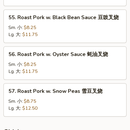
Mushrooms
蘑
55.
55. Roast Pork w. Black Bean Sauce 豆豉叉烧
菇
Roast
叉
Pork
Sm. 小:
$8.25
烧
w.
Lg. 大:
$11.75
Black
Bean
56.
56. Roast Pork w. Oyster Sauce 蚝油叉烧
Sauce
Roast
豆
Pork
Sm. 小:
$8.25
豉
w.
Lg. 大:
$11.75
叉
Oyster
烧
Sauce
57.
57. Roast Pork w. Snow Peas 雪豆叉烧
蚝
Roast
油
Pork
Sm. 小:
$8.75
叉
w.
Lg. 大:
$12.50
烧
Snow
Peas
雪