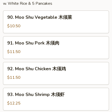
婆
w. White Rice & 5 Pancakes
豆
90.
腐
90. Moo Shu Vegetable 木须菜
Moo
Shu
$10.50
Vegetable
木
91.
91. Moo Shu Pork 木须肉
须
Moo
菜
Shu
$11.50
Pork
木
92.
92. Moo Shu Chicken 木须鸡
须
Moo
肉
Shu
$11.50
Chicken
木
93.
93. Moo Shu Shrimp 木须虾
须
Moo
鸡
Shu
$12.25
Shrimp