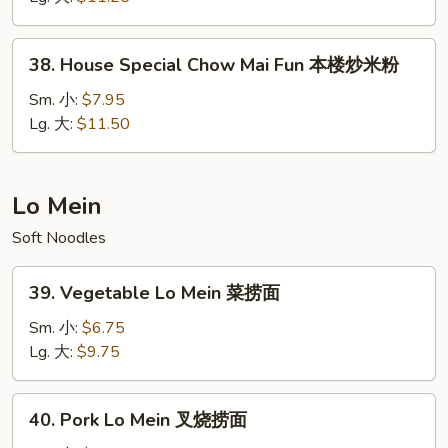
Fun
牛
38.
38. House Special Chow Mai Fun 本楼炒米粉
炒
House
米
Special
Sm. 小:
$7.95
粉
Chow
Lg. 大:
$11.50
Mai
Fun
本
Lo Mein
楼
Soft Noodles
炒
米
39.
粉
39. Vegetable Lo Mein 菜捞面
Vegetable
Lo
Sm. 小:
$6.75
Mein
Lg. 大:
$9.75
菜
捞
40.
40. Pork Lo Mein 叉烧捞面
面
Pork