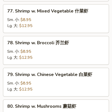
虾
77.
77. Shrimp w. Mixed Vegetable 什菜虾
龙
Shrimp
糊
w.
Sm. 小:
$8.95
Mixed
Lg. 大:
$12.95
Vegetable
什
78.
78. Shrimp w. Broccoli 芥兰虾
菜
Shrimp
虾
w.
Sm. 小:
$8.95
Broccoli
Lg. 大:
$12.95
芥
兰
79.
79. Shrimp w. Chinese Vegetable 白菜虾
虾
Shrimp
w.
Sm. 小:
$8.95
Chinese
Lg. 大:
$12.95
Vegetable
白
80.
80. Shrimp w. Mushrooms 蘑菇虾
菜
Shrimp