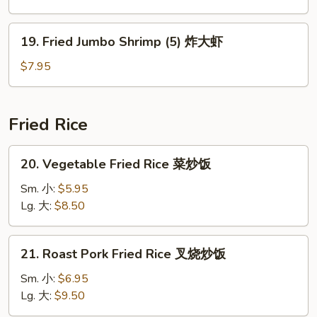
炸
鸡
19.
19. Fried Jumbo Shrimp (5) 炸大虾
翅
Fried
Jumbo
$7.95
Shrimp
(5)
炸
Fried Rice
大
虾
20.
20. Vegetable Fried Rice 菜炒饭
Vegetable
Fried
Sm. 小:
$5.95
Rice
Lg. 大:
$8.50
菜
炒
21.
21. Roast Pork Fried Rice 叉烧炒饭
饭
Roast
Pork
Sm. 小:
$6.95
Fried
Lg. 大:
$9.50
Rice