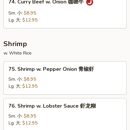
74. Curry Beef w. Onion 咖喱牛
豆
Curry
豉
Beef
Sm. 小:
$8.95
牛
w.
Lg. 大:
$12.95
Onion
咖
喱
Shrimp
牛
w. White Rice
75.
75. Shrimp w. Pepper Onion 青椒虾
Shrimp
w.
Sm. 小:
$8.95
Pepper
Lg. 大:
$12.95
Onion
青
76.
76. Shrimp w. Lobster Sauce 虾龙糊
椒
Shrimp
虾
w.
Sm. 小:
$8.95
Lobster
Lg. 大:
$12.95
Sauce