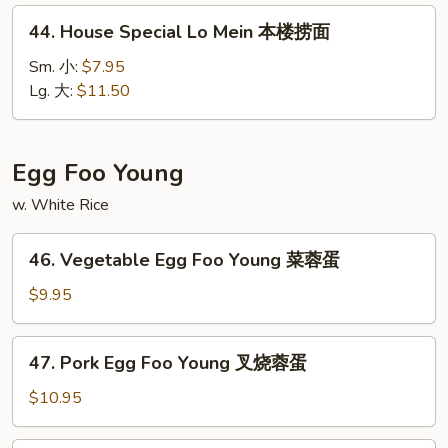
捞
44.
44. House Special Lo Mein 本楼捞面
面
House
Special
Sm. 小:
$7.95
Lo
Lg. 大:
$11.50
Mein
本
楼
Egg Foo Young
捞
w. White Rice
面
46.
46. Vegetable Egg Foo Young 菜蓉蛋
Vegetable
Egg
$9.95
Foo
Young
47.
47. Pork Egg Foo Young 叉烧蓉蛋
菜
Pork
蓉
Egg
$10.95
蛋
Foo
Young