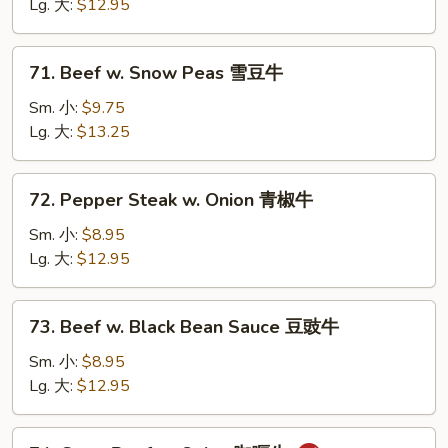
Oyster
Lg. 大:
$12.95
Sauce
蚝
71.
71. Beef w. Snow Peas 雪豆牛
油
Beef
牛
w.
Sm. 小:
$9.75
Snow
Lg. 大:
$13.25
Peas
雪
72.
72. Pepper Steak w. Onion 青椒牛
豆
Pepper
牛
Steak
Sm. 小:
$8.95
w.
Lg. 大:
$12.95
Onion
青
73.
73. Beef w. Black Bean Sauce 豆豉牛
椒
Beef
牛
w.
Sm. 小:
$8.95
Black
Lg. 大:
$12.95
Bean
Sauce
74.