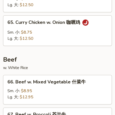
Gai
Lg. 大:
$12.50
Pan
蘑
65.
65. Curry Chicken w. Onion 咖喱鸡
菇
Curry
鸡
Chicken
Sm. 小:
$8.75
片
w.
Lg. 大:
$12.50
Onion
咖
喱
Beef
鸡
w. White Rice
66.
66. Beef w. Mixed Vegetable 什菜牛
Beef
w.
Sm. 小:
$8.95
Mixed
Lg. 大:
$12.95
Vegetable
什
67.
67. Beef w. Broccoli 芥兰牛