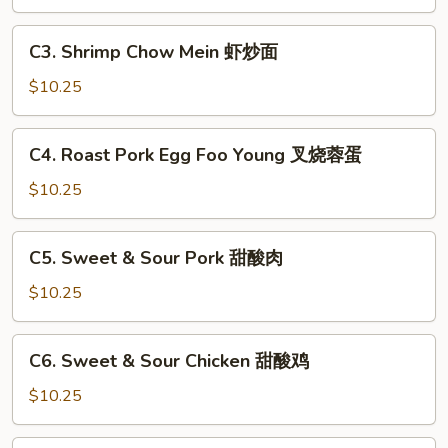
Mein
鸡
C3.
C3. Shrimp Chow Mein 虾炒面
炒
Shrimp
面
Chow
$10.25
Mein
虾
C4.
C4. Roast Pork Egg Foo Young 叉烧蓉蛋
炒
Roast
面
Pork
$10.25
Egg
Foo
C5.
C5. Sweet & Sour Pork 甜酸肉
Young
Sweet
叉
&
$10.25
烧
Sour
蓉
Pork
C6.
蛋
C6. Sweet & Sour Chicken 甜酸鸡
甜
Sweet
酸
&
$10.25
肉
Sour
Chicken