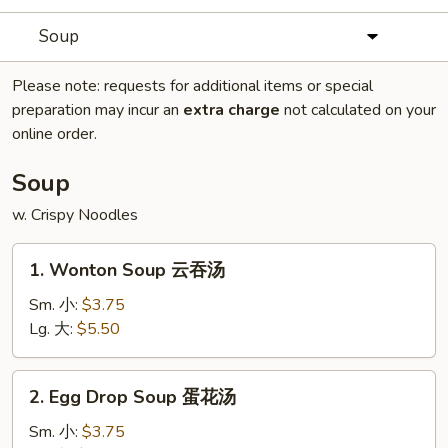
Soup
Please note: requests for additional items or special
preparation may incur an
extra charge
not calculated on your
online order.
Soup
w. Crispy Noodles
1.
1. Wonton Soup 云吞汤
Wonton
Soup
Sm. 小:
$3.75
云
Lg. 大:
$5.50
吞
汤
2.
2. Egg Drop Soup 蛋花汤
Egg
Drop
Sm. 小:
$3.75