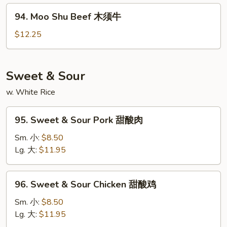
木
94.
94. Moo Shu Beef 木须牛
须
Moo
虾
Shu
$12.25
Beef
木
须
Sweet & Sour
牛
w. White Rice
95.
95. Sweet & Sour Pork 甜酸肉
Sweet
&
Sm. 小:
$8.50
Sour
Lg. 大:
$11.95
Pork
甜
96.
96. Sweet & Sour Chicken 甜酸鸡
酸
Sweet
肉
&
Sm. 小:
$8.50
Sour
Lg. 大:
$11.95
Chicken