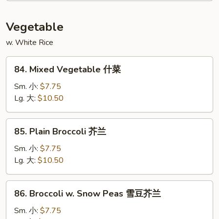
咖
喱
Vegetable
虾
w. White Rice
84.
84. Mixed Vegetable 什菜
Mixed
Vegetable
Sm. 小:
$7.75
什
Lg. 大:
$10.50
菜
85.
85. Plain Broccoli 芥兰
Plain
Broccoli
Sm. 小:
$7.75
芥
Lg. 大:
$10.50
兰
86.
86. Broccoli w. Snow Peas 雪豆芥兰
Broccoli
w.
Sm. 小:
$7.75