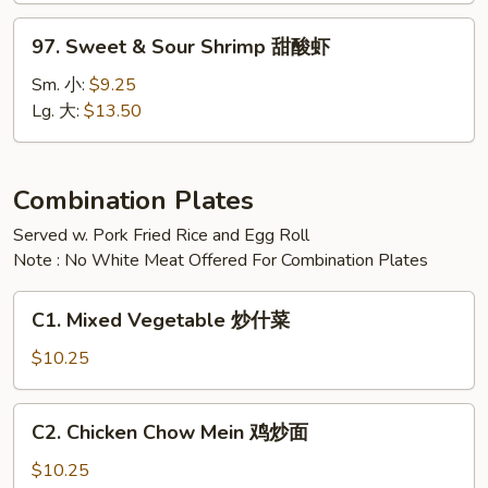
甜
97.
97. Sweet & Sour Shrimp 甜酸虾
酸
Sweet
鸡
&
Sm. 小:
$9.25
Sour
Lg. 大:
$13.50
Shrimp
甜
酸
Combination Plates
虾
Served w. Pork Fried Rice and Egg Roll
Note : No White Meat Offered For Combination Plates
C1.
C1. Mixed Vegetable 炒什菜
Mixed
Vegetable
$10.25
炒
什
C2.
C2. Chicken Chow Mein 鸡炒面
菜
Chicken
Chow
$10.25