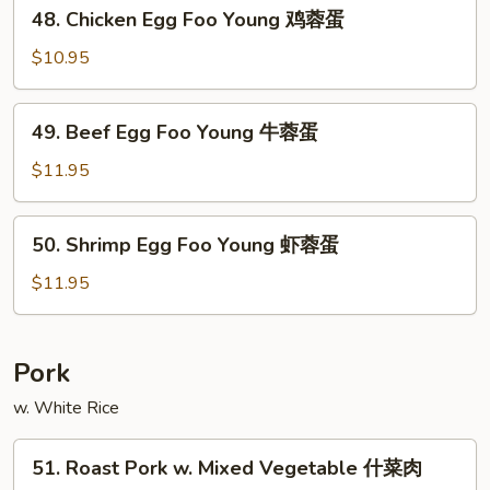
48.
48. Chicken Egg Foo Young 鸡蓉蛋
叉
Chicken
烧
Egg
$10.95
蓉
Foo
蛋
Young
49.
49. Beef Egg Foo Young 牛蓉蛋
鸡
Beef
蓉
Egg
$11.95
蛋
Foo
Young
50.
50. Shrimp Egg Foo Young 虾蓉蛋
牛
Shrimp
蓉
Egg
$11.95
蛋
Foo
Young
虾
Pork
蓉
w. White Rice
蛋
51.
51. Roast Pork w. Mixed Vegetable 什菜肉
Roast