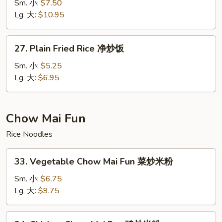
Special
Sm. 小:
$7.50
Fried
Lg. 大:
$10.95
Rice
本
27.
27. Plain Fried Rice 净炒饭
楼
Plain
炒
Fried
Sm. 小:
$5.25
饭
Rice
Lg. 大:
$6.95
净
炒
饭
Chow Mai Fun
Rice Noodles
33.
33. Vegetable Chow Mai Fun 菜炒米粉
Vegetable
Chow
Sm. 小:
$6.75
Mai
Lg. 大:
$9.75
Fun
菜
34.