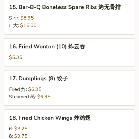
蟹
15.
15. Bar-B-Q Boneless Spare Ribs 烤无骨排
角
Bar-
B-
S 小:
$8.95
Q
L 大:
$15.00
Boneless
Spare
16.
16. Fried Wonton (10) 炸云吞
Ribs
Fried
烤
Wonton
$5.35
无
(10)
骨
炸
17.
排
17. Dumplings (8) 饺子
云
Dumplings
吞
(8)
Fried 炸:
$6.95
饺
Steamed 蒸:
$6.95
子
18.
18. Fried Chicken Wings 炸鸡翅
Fried
Chicken
6:
$8.25
Wings
8:
$9.75