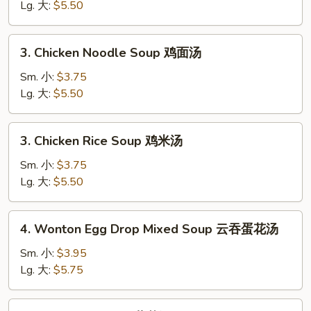
Soup
Lg. 大:
$5.50
蛋
花
3.
3. Chicken Noodle Soup 鸡面汤
汤
Chicken
Noodle
Sm. 小:
$3.75
Soup
Lg. 大:
$5.50
鸡
面
3.
3. Chicken Rice Soup 鸡米汤
汤
Chicken
Rice
Sm. 小:
$3.75
Soup
Lg. 大:
$5.50
鸡
米
4.
4. Wonton Egg Drop Mixed Soup 云吞蛋花汤
汤
Wonton
Egg
Sm. 小:
$3.95
Drop
Lg. 大:
$5.75
Mixed
Soup
5.