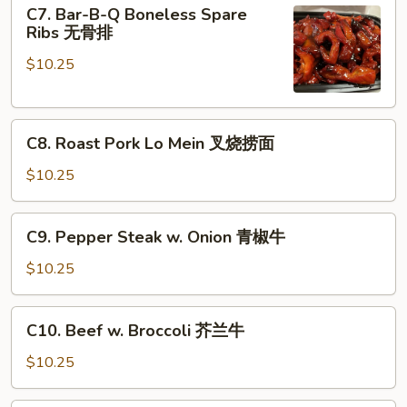
C7.
C7. Bar-B-Q Boneless Spare
甜
Bar-
Ribs 无骨排
酸
B-
鸡
$10.25
Q
Boneless
Spare
C8.
Ribs
C8. Roast Pork Lo Mein 叉烧捞面
Roast
无
Pork
骨
$10.25
Lo
排
Mein
C9.
C9. Pepper Steak w. Onion 青椒牛
叉
Pepper
烧
Steak
$10.25
捞
w.
面
Onion
C10.
C10. Beef w. Broccoli 芥兰牛
青
Beef
椒
w.
$10.25
牛
Broccoli
芥