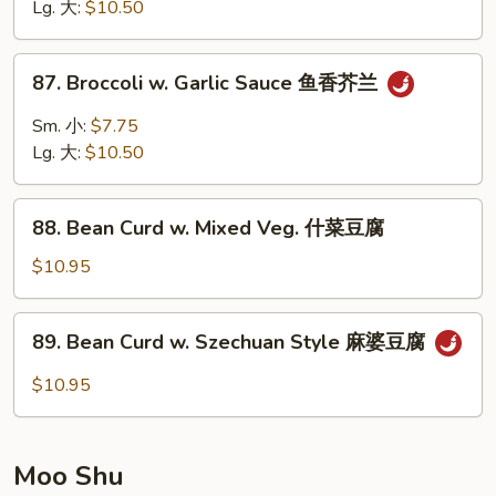
Snow
Lg. 大:
$10.50
Peas
雪
87.
87. Broccoli w. Garlic Sauce 鱼香芥兰
豆
Broccoli
芥
w.
Sm. 小:
$7.75
兰
Garlic
Lg. 大:
$10.50
Sauce
鱼
88.
香
88. Bean Curd w. Mixed Veg. 什菜豆腐
Bean
芥
Curd
$10.95
兰
w.
Mixed
89.
89. Bean Curd w. Szechuan Style 麻婆豆腐
Veg.
Bean
什
Curd
$10.95
菜
w.
豆
Szechuan
腐
Style
Moo Shu
麻