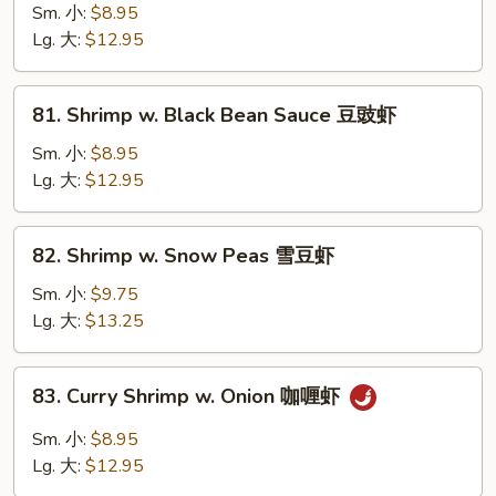
虾
w.
Sm. 小:
$8.95
Mushrooms
Lg. 大:
$12.95
蘑
菇
81.
81. Shrimp w. Black Bean Sauce 豆豉虾
虾
Shrimp
w.
Sm. 小:
$8.95
Black
Lg. 大:
$12.95
Bean
Sauce
82.
82. Shrimp w. Snow Peas 雪豆虾
豆
Shrimp
豉
w.
Sm. 小:
$9.75
虾
Snow
Lg. 大:
$13.25
Peas
雪
83.
83. Curry Shrimp w. Onion 咖喱虾
豆
Curry
虾
Shrimp
Sm. 小:
$8.95
w.
Lg. 大:
$12.95
Onion