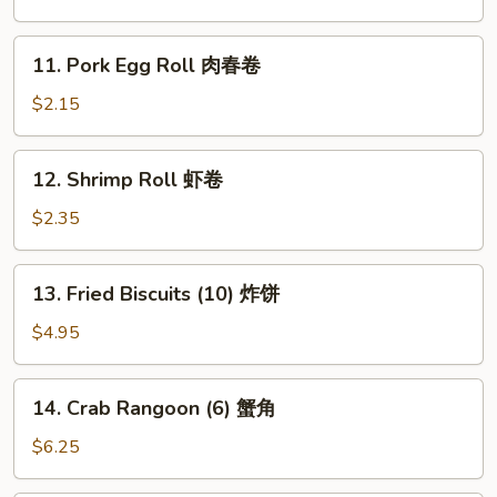
Roll
素
11.
11. Pork Egg Roll 肉春卷
春
Pork
卷
Egg
$2.15
Roll
肉
12.
12. Shrimp Roll 虾卷
春
Shrimp
卷
Roll
$2.35
虾
卷
13.
13. Fried Biscuits (10) 炸饼
Fried
Biscuits
$4.95
(10)
炸
14.
14. Crab Rangoon (6) 蟹角
饼
Crab
Rangoon
$6.25
(6)