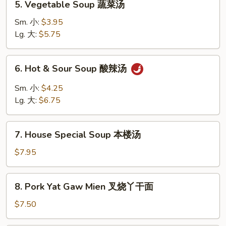
5. Vegetable Soup 蔬菜汤
云
Vegetable
吞
Soup
Sm. 小:
$3.95
蛋
蔬
Lg. 大:
$5.75
花
菜
汤
汤
6.
6. Hot & Sour Soup 酸辣汤
Hot
&
Sm. 小:
$4.25
Sour
Lg. 大:
$6.75
Soup
酸
7.
辣
7. House Special Soup 本楼汤
House
汤
Special
$7.95
Soup
本
8.
8. Pork Yat Gaw Mien 叉烧丫干面
楼
Pork
汤
Yat
$7.50
Gaw