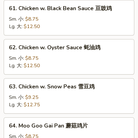
菇
61.
61. Chicken w. Black Bean Sauce 豆豉鸡
鸡
Chicken
w.
Sm. 小:
$8.75
Black
Lg. 大:
$12.50
Bean
Sauce
62.
62. Chicken w. Oyster Sauce 蚝油鸡
豆
Chicken
豉
w.
Sm. 小:
$8.75
鸡
Oyster
Lg. 大:
$12.50
Sauce
蚝
63.
63. Chicken w. Snow Peas 雪豆鸡
油
Chicken
鸡
w.
Sm. 小:
$9.25
Snow
Lg. 大:
$12.75
Peas
雪
64.
64. Moo Goo Gai Pan 蘑菇鸡片
豆
Moo
鸡
Goo
Sm. 小:
$8.75