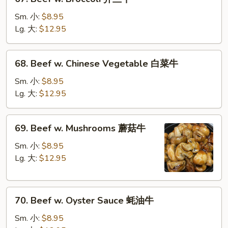
菜
Beef
牛
w.
Sm. 小:
$8.95
Broccoli
Lg. 大:
$12.95
芥
兰
68.
68. Beef w. Chinese Vegetable 白菜牛
牛
Beef
w.
Sm. 小:
$8.95
Chinese
Lg. 大:
$12.95
Vegetable
白
69.
69. Beef w. Mushrooms 蘑菇牛
菜
Beef
牛
w.
Sm. 小:
$8.95
Mushrooms
Lg. 大:
$12.95
蘑
菇
70.
牛
70. Beef w. Oyster Sauce 蚝油牛
Beef
w.
Sm. 小:
$8.95