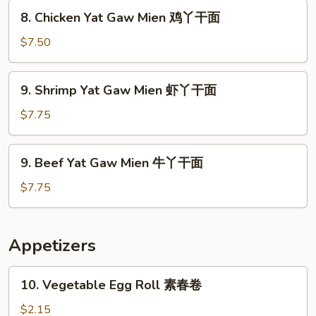
Mien
8.
8. Chicken Yat Gaw Mien 鸡丫干面
叉
Chicken
烧
Yat
$7.50
丫
Gaw
干
Mien
9.
面
9. Shrimp Yat Gaw Mien 虾丫干面
鸡
Shrimp
丫
Yat
$7.75
干
Gaw
面
Mien
9.
9. Beef Yat Gaw Mien 牛丫干面
虾
Beef
丫
Yat
$7.75
干
Gaw
面
Mien
牛
Appetizers
丫
干
10.
10. Vegetable Egg Roll 素春卷
面
Vegetable
Egg
$2.15