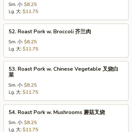
Pork
Sm. 小:
$8.25
w.
Lg. 大:
$11.75
Mixed
Vegetable
52.
52. Roast Pork w. Broccoli 芥兰肉
什
Roast
菜
Pork
Sm. 小:
$8.25
肉
w.
Lg. 大:
$11.75
Broccoli
芥
53.
53. Roast Pork w. Chinese Vegetable 叉烧白
兰
Roast
菜
肉
Pork
Sm. 小:
$8.25
w.
Lg. 大:
$11.75
Chinese
Vegetable
叉
54.
54. Roast Pork w. Mushrooms 蘑菇叉烧
烧
Roast
白
Pork
Sm. 小:
$8.25
菜
w.
Lg. 大:
$11.75